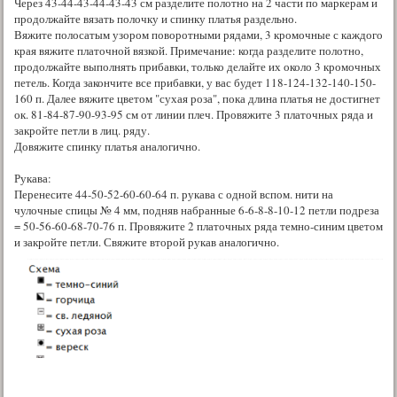
Через 43-44-43-44-43-43 см разделите полотно на 2 части по маркерам и
продолжайте вязать полочку и спинку платья раздельно.
Вяжите полосатым узором поворотными рядами, 3 кромочные с каждого
края вяжите платочной вязкой. Примечание: когда разделите полотно,
продолжайте выполнять прибавки, только делайте их около 3 кромочных
петель. Когда закончите все прибавки, у вас будет 118-124-132-140-150-
160 п. Далее вяжите цветом "сухая роза", пока длина платья не достигнет
ок. 81-84-87-90-93-95 см от линии плеч. Провяжите 3 платочных ряда и
закройте петли в лиц. ряду.
Довяжите спинку платья аналогично.
Рукава:
Перенесите 44-50-52-60-60-64 п. рукава с одной вспом. нити на
чулочные спицы № 4 мм, подняв набранные 6-6-8-8-10-12 петли подреза
= 50-56-60-68-70-76 п. Провяжите 2 платочных ряда темно-синим цветом
и закройте петли. Свяжите второй рукав аналогично.