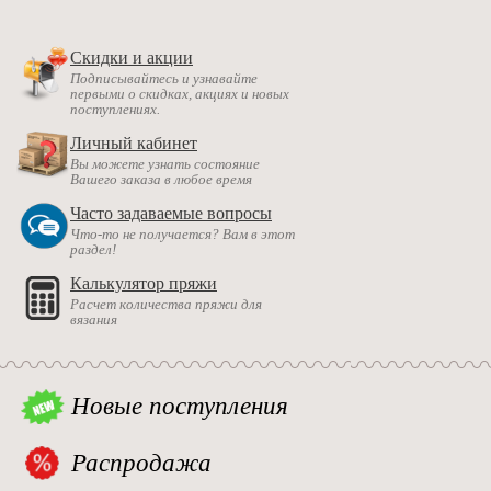
Скидки и акции
Подписывайтесь и узнавайте
первыми о скидках, акциях и новых
поступлениях.
Личный кабинет
Вы можете узнать состояние
Вашего заказа в любое время
Часто задаваемые вопросы
Что-то не получается? Вам в этот
раздел!
Калькулятор пряжи
Расчет количества пряжи для
вязания
Новые поступления
Распродажа