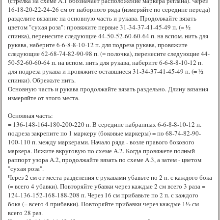
(стрелка на схеме A.1 обозначает расположение маркера реглана). Через
16-18-20-22-24-26 см от наборного ряда (измеряйте по середине переда)
разделите вязание на основную часть и рукава. Продолжайте вязать
цветом "сухая роза": провяжите первые 31-34-37-41-45-49 п. (= ½
спинка), перенесите следующие 44-50-52-60-60-64 п. на вспом. нить для
рукава, наберите 6-6-8-8-10-12 п. для подреза рукава, провяжите
следующие 62-68-74-82-90-98 п. (= полочка), перенесите следующие 44-
50-52-60-60-64 п. на вспом. нить для рукава, наберите 6-6-8-8-10-12 п.
для подреза рукава и провяжите оставшиеся 31-34-37-41-45-49 п. (= ½
спинки). Обрежьте нить.
Основную часть и рукава продолжайте вязать раздельно. Длину вязания
измеряйте от этого места.
Основная часть:
= 136-148-164-180-200-220 п. В середине набранных 6-6-8-8-10-12 п.
подреза закрепите по 1 маркеру (боковые маркеры) = по 68-74-82-90-
100-110 п. между маркерами. Начало ряда - возле правого бокового
маркера. Вяжите вкруговую по схеме A.2. Когда провяжете полный
раппорт узора A.2, продолжайте вязать по схеме A.3, а затем - цветом
"сухая роза".
Через 2 см от места разделения с рукавами убавьте по 2 п. с каждого бока
(= всего 4 убавки). Повторяйте убавки через каждые 2 см всего 3 раза =
124-136-152-168-188-208 п. Через 16 см прибавьте по 2 п. с каждого
бока (= всего 4 прибавки). Повторяйте прибавки через каждые 1½ см
всего 28 раз.