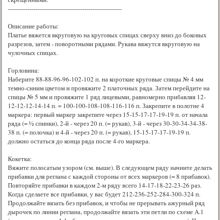
----------------------------------------------------------
Описание работы:
Платье вяжется вкруговую на круговых спицах сверху вниз до боковых
разрезов, затем - поворотными рядами. Рукава вяжутся вкруговую на
чулочных спицах.
Горловина:
Наберите 88-88-96-96-102-102 п. на короткие круговые спицы № 4 мм
темно-синим цветом и провяжите 2 платочных ряда. Затем перейдите на
спицы № 5 мм и провяжите 1 ряд лицевыми, равномерно прибавляя 12-
12-12-12-14-14 п. = 100-100-108-108-116-116 п. Закрепите в полотне 4
маркера: первый маркер закрепите через 15-15-17-17-19-19 п. от начала
ряда (= ½ спинки), 2-й - через 20 п. (= рукав), 3-й - через 30-30-34-34-38-
38 п. (= полочка) и 4-й - через 20 п. (= рукав), 15-15-17-17-19-19 п.
должно остаться до конца ряда после 4-го маркера.
Кокетка:
Вяжите полосатым узором (см. выше). В следующем ряду начните делать
прибавки для реглана с каждой стороны от всех маркеров (= 8 прибавок).
Повторяйте прибавки в каждом 2-м ряду всего 14-17-18-22-23-26 раз.
Когда сделаете все прибавки, у вас будет 212-236-252-284-300-324 п.
Продолжайте вязать без прибавок, и чтобы не прерывать ажурный ряд
дырочек по линии реглана, продолжайте вязать эти петли по схеме A.1