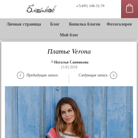
+7(495) 108-32-79
Личная страница
Блог
Копилка блогов
Фотогалерея
Мой блог
Платье Verona
Наталья Санникова
13.03.2018
Предыдущая запись
Следующая запись
сы