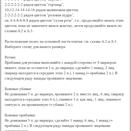
2-2-2-2-2-2 рядов цветом "горчица",
10-12-14-14-14-16 рядов малиновым цветом,
2-2-2-2-2-2 рядов цветом "розовая пудра",
ок. 4-4-6-6-8-8 рядов цветом "сухая роза", т.е., продолжайте вязать этим
цветом, пока не закончите вязать кокетку, затем продолжайте вязать по
схемам A.2 и A.3.
Расположение полос на основной части платья: см. схемы A.2 и A.3.
Выберите схему для вашего размера.
Реглан:
Прибавки для реглана выполняйте с каждой стороны от 4 маркеров:
вяжите, пока не останется 1 п. до маркера, сделайте 1 накид, 2 лиц.
(маркер находится в середине этих 2 п.), 1 накид (= прибавка 2 п.). В
следующем ряду накиды провяжите лицевыми.
Боковые убавки:
Не довязывая 5 п. до маркера, провяжите 2 п. вместе лиц., 6 лиц. (маркер
находится в середине этих 6 п.), снимите 1 п. как лиц., 1 лиц., накиньте
снятую п. на провязанную (= убавка 2 п.).
Боковые прибавки:
Не довязывая 3 п. до маркера, сделайте 1 накид, 6 лиц., 1 накид (=
прибавка 2 п.). В следующем ряду накиды провяжите лицевыми
скрещенными.