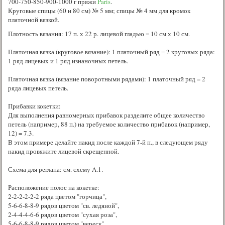
700-750-850-900-1000 г пряжи
Paris
.
Круговые спицы (60 и 80 см) № 5 мм; спицы № 4 мм для кромок
платочной вязкой.
Плотность вязания: 17 п. х 22 р. лицевой гладью = 10 см х 10 см.
Платочная вязка (круговое вязание): 1 платочный ряд = 2 круговых ряда:
1 ряд лицевых и 1 ряд изнаночных петель.
Платочная вязка (вязание поворотными рядами): 1 платочный ряд = 2
ряда лицевых петель.
Прибавки кокетки:
Для выполнения равномерных прибавок разделите общее количество
петель (например, 88 п.) на требуемое количество прибавок (например,
12) = 7.3.
В этом примере делайте накид после каждой 7-й п., в следующем ряду
накид провяжите лицевой скрещенной.
Схема для реглана: см. схему A.1.
Расположение полос на кокетке:
2-2-2-2-2-2 ряда цветом "горчица",
5-6-6-8-8-9 рядов цветом "св. ледяной",
2-4-4-4-6-6 рядов цветом "сухая роза",
5-6-6-8-8-9 рядов цветом "вереск",