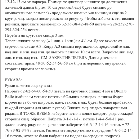
12-12-13 см от маркера. Примерьте джемпер и вяжите до достижения
желаемой длины (прим. 10 см резинкой ещё будет связано до
окончательного размера) - продолжите вязание как минимум ещё на 2
круг р. лиц. гладью после узелков по рисунку. Чтобы избежать стягивания
резинки, прибавьте равномерно 32-36-38-42-48-50 петель = 228-252-270-
294-324-254 петель.
Перейти на круговые спицы 3 мм.
Теперь вяжите резинку (= 1 лиц. / 1 изн.) на 4½ см. Далее вяжите от
стрелки на схеме A.3. Когда A.3 связана вертикально, продолжайте лиц.
над лиц. и изн. над изн. до высоты резинки 10 см всего. Закройте лиц. над
лиц. и изн. над изн. - СМ. ЗАКРЫТИЕ ПЕТЕЛЬ. Длина джемпера
составляет прим. 48-50-52-54-56-58 см (при измерении с внутренней
стороны кромки горловины).
РУКАВА:
Рукав вяжется сверху вниз.
Набрать 62-62-64-60-54-50 петель на круговых спицах 4 мм и DROPS
Belle (набираем меньше петель в бОльших размерах, резинка будет
короче из-за более широких плеч, так как в них будет больше прибавок с
каждой стороны для оката рукава). Вяжите лиц. гладью поворотными
рядами, В ТО ЖЕ ВРЕМЯ наберите петли в конце каждого ряда с каждой
стороны след. образом: Набрать 3-1-1-1-1-1 петель 1-4-4-5-8-11 раз,
далее в след. ряду по лиц. стороне наберите 4-6-6-12-14-16 петель = 72-
76-78-82-84-88 петель. Разместите маркер-петлю в середине 4-6-6-12-14-
16 петель, которые были набраны на подрез (= середина подреза).