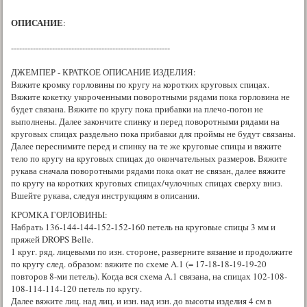
ОПИСАНИЕ
:
----------------------------------------------------------
ДЖЕМПЕР - КРАТКОЕ ОПИСАНИЕ ИЗДЕЛИЯ:
Вяжите кромку горловины по кругу на коротких круговых спицах.
Вяжите кокетку укороченными поворотными рядами пока горловина не
будет связана. Вяжите по кругу пока прибавки на плечо-погон не
выполнены. Далее закончите спинку и перед поворотными рядами на
круговых спицах раздельно пока прибавки для проймы не будут связаны.
Далее переснимите перед и спинку на те же круговые спицы и вяжите
тело по кругу на круговых спицах до окончательных размеров. Вяжите
рукава сначала поворотными рядами пока окат не связан, далее вяжите
по кругу на коротких круговых спицах/чулочных спицах сверху вниз.
Вшейте рукава, следуя инструкциям в описании.
КРОМКА ГОРЛОВИНЫ:
Набрать 136-144-144-152-152-160 петель на круговые спицы 3 мм и
пряжей DROPS Belle.
1 круг. ряд. лицевыми по изн. стороне, разверните вязание и продолжите
по кругу след. образом: вяжите по схеме A.1 (= 17-18-18-19-19-20
повторов 8-ми петель). Когда вся схема A.1 связана, на спицах 102-108-
108-114-114-120 петель по кругу.
Далее вяжите лиц. над лиц. и изн. над изн. до высоты изделия 4 см в