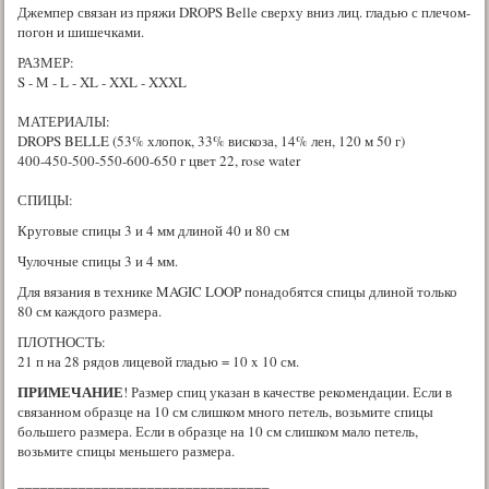
Джемпер связан из пряжи DROPS Belle сверху вниз лиц. гладью с плечом-
погон и шишечками.
РАЗМЕР:
S - M - L - XL - XXL - XXXL
МАТЕРИАЛЫ:
DROPS BELLE (53% хлопок, 33% вискоза, 14% лен, 120 м 50 г)
400-450-500-550-600-650 г цвет 22, rose water
СПИЦЫ:
Круговые спицы 3 и 4 мм длиной 40 и 80 см
Чулочные спицы 3 и 4 мм.
Для вязания в технике MAGIC LOOP понадобятся спицы длиной только
80 см каждого размера.
ПЛОТНОСТЬ:
21 п на 28 рядов лицевой гладью = 10 x 10 см.
ПРИМЕЧАНИЕ
! Размер спиц указан в качестве рекомендации. Если в
связанном образце на 10 см слишком много петель, возьмите спицы
большего размера. Если в образце на 10 см слишком мало петель,
возьмите спицы меньшего размера.
_________________________________