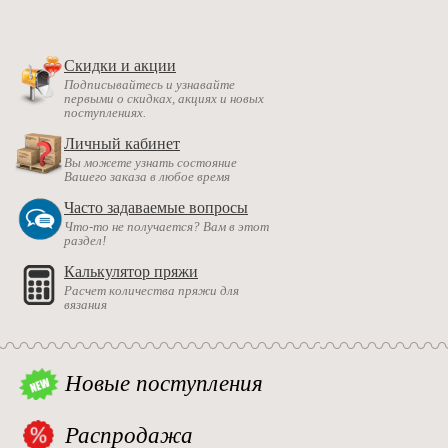
Скидки и акции
Подписывайтесь и узнавайте
первыми о скидках, акциях и новых
поступлениях.
Личный кабинет
Вы можете узнать состояние
Вашего заказа в любое время
Часто задаваемые вопросы
Что-то не получается? Вам в этот
раздел!
Калькулятор пряжи
Расчет количества пряжи для
вязания
Новые поступления
Распродажа