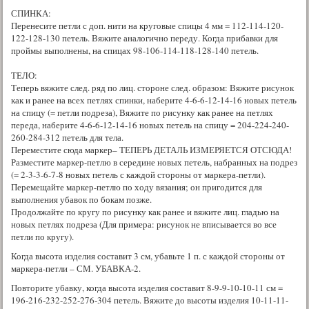
СПИНКА:
Перенесите петли с доп. нити на круговые спицы 4 мм = 112-114-120-
122-128-130 петель. Вяжите аналогично переду. Когда прибавки для
проймы выполнены, на спицах 98-106-114-118-128-140 петель.
ТЕЛО:
Теперь вяжите след. ряд по лиц. стороне след. образом: Вяжите рисунок
как и ранее на всех петлях спинки, наберите 4-6-6-12-14-16 новых петель
на спицу (= петли подреза), Вяжите по рисунку как ранее на петлях
переда, наберите 4-6-6-12-14-16 новых петель на спицу = 204-224-240-
260-284-312 петель для тела.
Переместите сюда маркер– ТЕПЕРЬ ДЕТАЛЬ ИЗМЕРЯЕТСЯ ОТСЮДА!
Разместите маркер-петлю в середине новых петель, набранных на подрез
(= 2-3-3-6-7-8 новых петель с каждой стороны от маркера-петли).
Перемещайте маркер-петлю по ходу вязания; он пригодится для
выполнения убавок по бокам позже.
Продолжайте по кругу по рисунку как ранее и вяжите лиц. гладью на
новых петлях подреза (Для примера: рисунок не вписывается во все
петли по кругу).
Когда высота изделия составит 3 см, убавьте 1 п. с каждой стороны от
маркера-петли – СМ. УБАВКА-2.
Повторите убавку, когда высота изделия составит 8-9-9-10-10-11 см =
196-216-232-252-276-304 петель. Вяжите до высоты изделия 10-11-11-