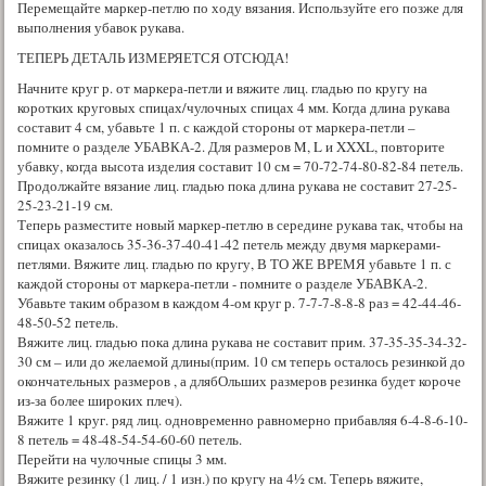
Перемещайте маркер-петлю по ходу вязания. Используйте его позже для
выполнения убавок рукава.
ТЕПЕРЬ ДЕТАЛЬ ИЗМЕРЯЕТСЯ ОТСЮДА!
Начните круг р. от маркера-петли и вяжите лиц. гладью по кругу на
коротких круговых спицах/чулочных спицах 4 мм. Когда длина рукава
составит 4 см, убавьте 1 п. с каждой стороны от маркера-петли –
помните о разделе УБАВКА-2. Для размеров M, L и XXXL, повторите
убавку, когда высота изделия составит 10 см = 70-72-74-80-82-84 петель.
Продолжайте вязание лиц. гладью пока длина рукава не составит 27-25-
25-23-21-19 см.
Теперь разместите новый маркер-петлю в середине рукава так, чтобы на
спицах оказалось 35-36-37-40-41-42 петель между двумя маркерами-
петлями. Вяжите лиц. гладью по кругу, В ТО ЖЕ ВРЕМЯ убавьте 1 п. с
каждой стороны от маркера-петли - помните о разделе УБАВКА-2.
Убавьте таким образом в каждом 4-ом круг р. 7-7-7-8-8-8 раз = 42-44-46-
48-50-52 петель.
Вяжите лиц. гладью пока длина рукава не составит прим. 37-35-35-34-32-
30 см – или до желаемой длины(прим. 10 см теперь осталось резинкой до
окончательных размеров , а длябОльших размеров резинка будет короче
из-за более широких плеч).
Вяжите 1 круг. ряд лиц. одновременно равномерно прибавляя 6-4-8-6-10-
8 петель = 48-48-54-54-60-60 петель.
Перейти на чулочные спицы 3 мм.
Вяжите резинку (1 лиц. / 1 изн.) по кругу на 4½ см. Теперь вяжите,