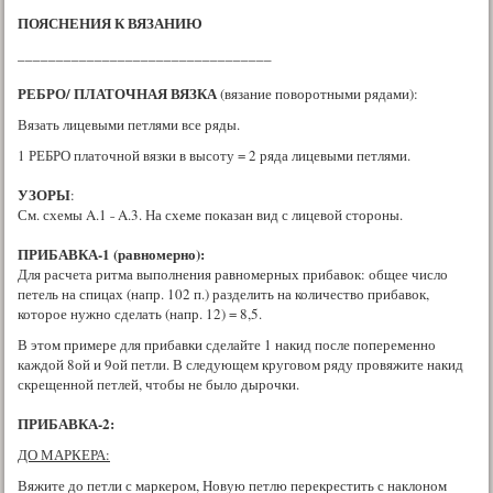
ПОЯСНЕНИЯ К ВЯЗАНИЮ
_________________________________
РЕБРО/ ПЛАТОЧНАЯ ВЯЗКА
(вязание поворотными рядами):
Вязать лицевыми петлями все ряды.
1 РЕБРО платочной вязки в высоту = 2 ряда лицевыми петлями.
УЗОРЫ
:
См. схемы A.1 ˗ A.3. На схеме показан вид с лицевой стороны.
ПРИБАВКА-1 (равномерно):
Для расчета ритма выполнения равномерных прибавок: общее число
петель на спицах (напр. 102 п.) разделить на количество прибавок,
которое нужно сделать (напр. 12) = 8,5.
В этом примере для прибавки сделайте 1 накид после попеременно
каждой 8ой и 9ой петли. В следующем круговом ряду провяжите накид
скрещенной петлей, чтобы не было дырочки.
ПРИБАВКА-2:
ДО МАРКЕРА:
Вяжите до петли с маркером, Новую петлю перекрестить с наклоном