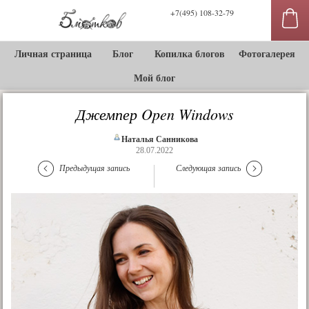
+7(495) 108-32-79
Личная страница
Блог
Копилка блогов
Фотогалерея
Мой блог
Джемпер Open Windows
Наталья Санникова
28.07.2022
Предыдущая запись
Следующая запись
сы