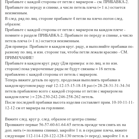
Прибавьте с каждой стороны от петли с маркером – см. ПРИБАВКА-2.
Прибавьте по переду и спинке, а число петель плеча (= 1 п.) остается
неизменным.
В след. ряд по лиц. стороне прибавьте 4 петли на плечо-погон след.
образом:
Прибавьте с каждой стороны от петли с маркером на каждом плече -
помните о разделе ПРИБАВКА-2. Прибавьте по переду и спинке, а число
петель плеча (= 1 п.) остается неизменным.
Для примера: Прибавьте в каждом круг. ряду, и выполняйте прибавки по-
разному по лиц. и изн. стороне так, чтобы петли лежали красиво - СМ.
ПРИМЕЧАНИЕ!
Прибавьте в каждом круг. ряду (Для примера: и по лиц. и по изн.
стороне) пока укороченные ряды не будут связаны = 16 петель
прибавлено с каждой стороны от петель с маркером.
Теперь вяжите деталь по кругу, продолжая выполнять прибавки в
каждом круговом ряду ещё 12-12-15-15-18-18 раз (= 28-28-31-31-34-34
петель прибавлено всего с каждой стороны от петли с маркером на
каждом плече ) = 226-230-242-246-258-262 петель.
После последней прибавки высота изделия составляет прим. 10-10-11-11-
12-12 см от маркера на горловине.
Вяжите след. круг р. след. образом от центра спины:
Провяжите первые 56-57-60-61-64-65 петель прежде чем снять их на
доп. нить (= половина спинки), закройте 1 п. в середине плеча, вяжите
следующие 112-114-120-122-128-130 петель (= перед), закройте 1 п. в