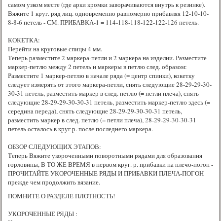
самом узком месте (где арки кромки заворачиваются внутрь к резинке).
Вяжите 1 круг. ряд лиц. одновременно равномерно прибавляя 12-10-10-
8-8-6 петель - СМ. ПРИБАВКА-1 = 114-118-118-122-122-126 петель.
КОКЕТКА:
Перейти на круговые спицы 4 мм.
Теперь разместите 2 маркера-петли и 2 маркера на изделии. Разместите
маркер-петлю между 2 петель и маркеры в петлю след. образом:
Разместите 1 маркер-петлю в начале ряда (= центр спинки), кокетку
следует измерять от этого маркера-петли, снять следующие 28-29-29-30-
30-31 петель, разместить маркер в след. петлю (= петли плеча), снять
следующие 28-29-29-30-30-31 петель, разместить маркер-петлю здесь (=
середина переда), снять следующие 28-29-29-30-30-31 петель,
разместить маркер в след. петлю (= петли плеча), 28-29-29-30-30-31
петель осталось в круг р. после последнего маркера.
ОБЗОР СЛЕДУЮЩИХ ЭТАПОВ:
Теперь Вяжите укороченными поворотными рядами для образования
горловины, В ТО ЖЕ ВРЕМЯ в первом круг. р. прибавки на плечо-погон -
ПРОЧИТАЙТЕ УКОРОЧЕННЫЕ РЯДЫ И ПРИБАВКИ ПЛЕЧА-ПОГОН
прежде чем продолжить вязание.
ПОМНИТЕ О РАЗДЕЛЕ ПЛОТНОСТЬ!
УКОРОЧЕННЫЕ РЯДЫ :