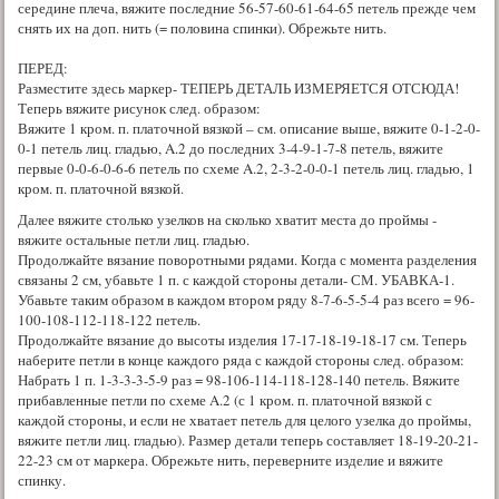
середине плеча, вяжите последние 56-57-60-61-64-65 петель прежде чем
снять их на доп. нить (= половина спинки). Обрежьте нить.
ПЕРЕД:
Разместите здесь маркер- ТЕПЕРЬ ДЕТАЛЬ ИЗМЕРЯЕТСЯ ОТСЮДА!
Теперь вяжите рисунок след. образом:
Вяжите 1 кром. п. платочной вязкой – см. описание выше, вяжите 0-1-2-0-
0-1 петель лиц. гладью, A.2 до последних 3-4-9-1-7-8 петель, вяжите
первые 0-0-6-0-6-6 петель по схеме A.2, 2-3-2-0-0-1 петель лиц. гладью, 1
кром. п. платочной вязкой.
Далее вяжите столько узелков на сколько хватит места до проймы -
вяжите остальные петли лиц. гладью.
Продолжайте вязание поворотными рядами. Когда с момента разделения
связаны 2 см, убавьте 1 п. с каждой стороны детали- СМ. УБАВКА-1.
Убавьте таким образом в каждом втором ряду 8-7-6-5-5-4 раз всего = 96-
100-108-112-118-122 петель.
Продолжайте вязание до высоты изделия 17-17-18-19-18-17 см. Теперь
наберите петли в конце каждого ряда с каждой стороны след. образом:
Набрать 1 п. 1-3-3-3-5-9 раз = 98-106-114-118-128-140 петель. Вяжите
прибавленные петли по схеме A.2 (с 1 кром. п. платочной вязкой с
каждой стороны, и если не хватает петель для целого узелка до проймы,
вяжите петли лиц. гладью). Размер детали теперь составляет 18-19-20-21-
22-23 см от маркера. Обрежьте нить, переверните изделие и вяжите
спинку.