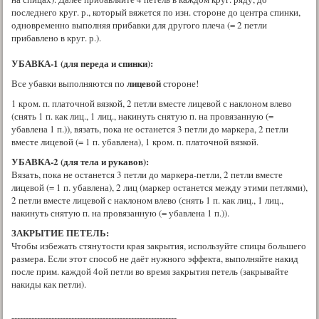
последнего круг. р., который вяжется по изн. стороне до центра спинки,
одновременно выполняя прибавки для другого плеча (= 2 петли
прибавлено в круг. р.).
УБАВКА-1 (для переда и спинки):
лицевой
Все убавки выполняются по
стороне!
1 кром. п. платочной вязкой, 2 петли вместе лицевой с наклоном влево
(снять 1 п. как лиц., 1 лиц., накинуть снятую п. на провязанную (=
убавлена 1 п.)), вязать, пока не останется 3 петли до маркера, 2 петли
вместе лицевой (= 1 п. убавлена), 1 кром. п. платочной вязкой.
УБАВКА-2 (для тела и рукавов):
Вязать, пока не останется 3 петли до маркера-петли, 2 петли вместе
лицевой (= 1 п. убавлена), 2 лиц (маркер останется между этими петлями),
2 петли вместе лицевой с наклоном влево (снять 1 п. как лиц., 1 лиц.,
накинуть снятую п. на провязанную (= убавлена 1 п.)).
ЗАКРЫТИЕ ПЕТЕЛЬ:
Чтобы избежать стянутости края закрытия, используйте спицы большего
размера. Если этот способ не даёт нужного эффекта, выполняйте накид
после прим. каждой 4ой петли во время закрытия петель (закрывайте
накиды как петли).
----------------------------------------------------------