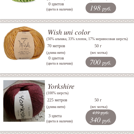
0 цветов
198
руб.
(цвета в наличии)
Wish uni color
(50% альпака, 33% хлопок, 17% мериносовая шерсть)
70 метров
50 г
(длина нити)
(вес мотка)
0 цветов
700
руб.
(цвета в наличии)
Yorkshire
(100% шерсть)
225 метров
50 г
(длина нити)
(вес мотка)
439 руб.
3 цвета
340
руб.
(цвета в наличии)