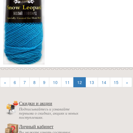
«
6
7
8
9
10
11
12
13
14
15
»
Скидки и акции
Подписывайтесь и узнавайте
первыми о скидках, акциях и новых
поступлениях.
Личный кабинет
Вы можете узнать состояние