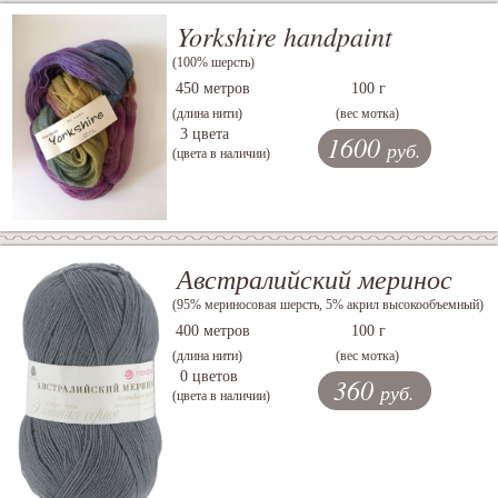
Yorkshire handpaint
(100% шерсть)
450 метров
100 г
(длина нити)
(вес мотка)
3 цвета
1600
руб.
(цвета в наличии)
Австралийский меринос
(95% мериносовая шерсть, 5% акрил высокообъемный)
400 метров
100 г
(длина нити)
(вес мотка)
0 цветов
360
руб.
(цвета в наличии)