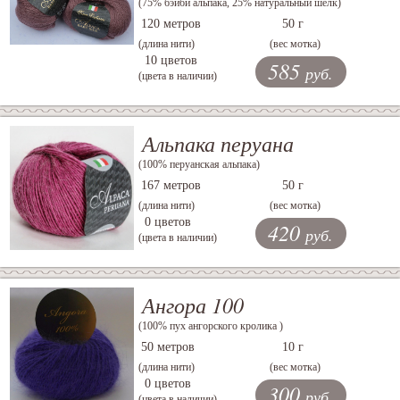
(75% бэйби альпака, 25% натуральный шелк)
120 метров
50 г
(длина нити)
(вес мотка)
10 цветов
585
руб.
(цвета в наличии)
Альпака перуана
(100% перуанская альпака)
167 метров
50 г
(длина нити)
(вес мотка)
0 цветов
420
руб.
(цвета в наличии)
Ангора 100
(100% пух ангорского кролика )
50 метров
10 г
(длина нити)
(вес мотка)
0 цветов
300
руб.
(цвета в наличии)