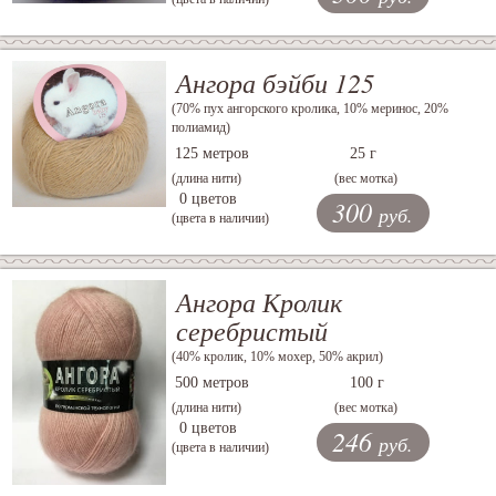
Ангора бэйби 125
(70% пух ангорского кролика, 10% меринос, 20%
полиамид)
125 метров
25 г
(длина нити)
(вес мотка)
0 цветов
300
руб.
(цвета в наличии)
Ангора Кролик
серебристый
(40% кролик, 10% мохер, 50% акрил)
500 метров
100 г
(длина нити)
(вес мотка)
0 цветов
246
руб.
(цвета в наличии)