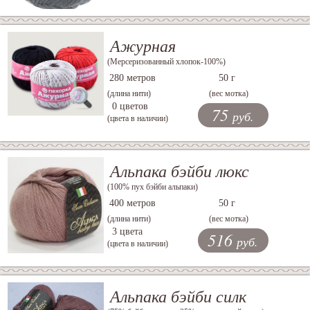
Ажурная
(Мерсеризованный хлопок-100%)
280 метров
50 г
(длина нити)
(вес мотка)
0 цветов
75
руб.
(цвета в наличии)
Альпака бэйби люкс
(100% пух бэйби альпаки)
400 метров
50 г
(длина нити)
(вес мотка)
3 цвета
516
руб.
(цвета в наличии)
Альпака бэйби силк