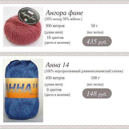
Ангора фине
(50% мохер 50% нейлон )
300 метров
50 г
(длина нити)
(вес мотка)
18 цветов
435
руб.
(цвета в наличии)
Анна 14
(100% мерсеризованный длинноволокнистый хлопок)
450 метров
100 г
(длина нити)
(вес мотка)
0 цветов
148
руб.
(цвета в наличии)