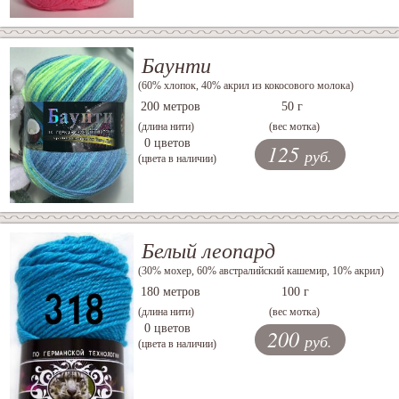
Баунти
(60% хлопок, 40% акрил из кокосового молока)
200 метров
50 г
(длина нити)
(вес мотка)
0 цветов
125
руб.
(цвета в наличии)
Белый леопард
(30% мохер, 60% австралийский кашемир, 10% акрил)
180 метров
100 г
(длина нити)
(вес мотка)
0 цветов
200
руб.
(цвета в наличии)