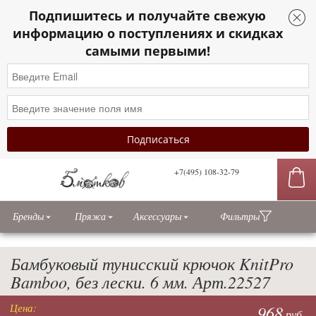
Подпишитесь и получайте свежую
информацию о поступлениях и скидках
самыми первыми!
+7(495) 108-32-79
сы
Бренды
Пряжа
Аксессуары
Фильтры
Бамбуковый тунисский крючок KnitPro
Bamboo, без лески. 6 мм. Арт.22527
Цена:
968
руб.