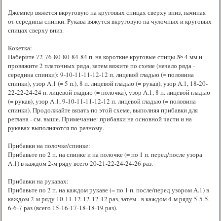
Джемпер вяжется вкруговую на круговых спицах сверху вниз, начиная
от середины спинки. Рукава вяжутся вкруговую на чулочных и круговых
спицах сверху вниз.
Кокетка:
Наберите 72-76-80-80-84-84 п. на короткие круговые спицы № 4 мм и
провяжите 2 платочных ряда, затем вяжите по схеме (начало ряда -
середина спинки): 9-10-11-11-12-12 п. лицевой гладью (= половина
спинки), узор A.1 (= 5 п.), 8 п. лицевой гладью (= рукав), узор A.1, 18-20-
22-22-24-24 п. лицевой гладью (= полочка), узор A.1, 8 п. лицевой гладью
(= рукав), узор A.1, 9-10-11-11-12-12 п. лицевой гладью (= половина
спинки). Продолжайте вязать по этой схеме, выполняя прибавки для
реглана - см. выше. Примечание: прибавки на основной части и на
рукавах выполняются по-разному.
Прибавки на полочке/спинке:
Прибавьте по 2 п. на спинке и на полочке (= по 1 п. перед/после узора
A.1) в каждом 2-м ряду всего 20-21-22-24-24-26 раз.
Прибавки на рукавах:
Прибавьте по 2 п. на каждом рукаве (= по 1 п. после/перед узором A.1) в
каждом 2-м ряду 10-11-12-12-12-12 раз, затем - в каждом 4-м ряду 5-5-5-
6-6-7 раз (всего 15-16-17-18-18-19 раз).