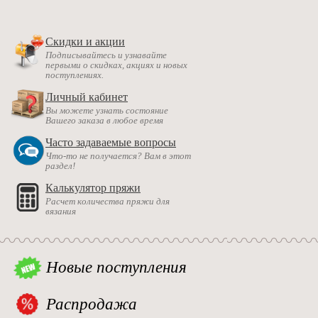
Скидки и акции
Подписывайтесь и узнавайте
первыми о скидках, акциях и новых
поступлениях.
Личный кабинет
Вы можете узнать состояние
Вашего заказа в любое время
Часто задаваемые вопросы
Что-то не получается? Вам в этот
раздел!
Калькулятор пряжи
Расчет количества пряжи для
вязания
Новые поступления
Распродажа