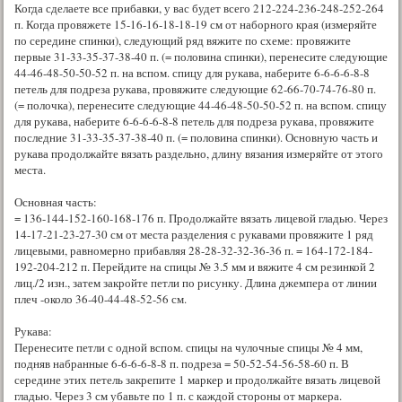
Когда сделаете все прибавки, у вас будет всего 212-224-236-248-252-264
п. Когда провяжете 15-16-16-18-18-19 см от наборного края (измеряйте
по середине спинки), следующий ряд вяжите по схеме: провяжите
первые 31-33-35-37-38-40 п. (= половина спинки), перенесите следующие
44-46-48-50-50-52 п. на вспом. спицу для рукава, наберите 6-6-6-6-8-8
петель для подреза рукава, провяжите следующие 62-66-70-74-76-80 п.
(= полочка), перенесите следующие 44-46-48-50-50-52 п. на вспом. спицу
для рукава, наберите 6-6-6-6-8-8 петель для подреза рукава, провяжите
последние 31-33-35-37-38-40 п. (= половина спинки). Основную часть и
рукава продолжайте вязать раздельно, длину вязания измеряйте от этого
места.
Основная часть:
= 136-144-152-160-168-176 п. Продолжайте вязать лицевой гладью. Через
14-17-21-23-27-30 см от места разделения с рукавами провяжите 1 ряд
лицевыми, равномерно прибавляя 28-28-32-32-36-36 п. = 164-172-184-
192-204-212 п. Перейдите на спицы № 3.5 мм и вяжите 4 см резинкой 2
лиц./2 изн., затем закройте петли по рисунку. Длина джемпера от линии
плеч -около 36-40-44-48-52-56 см.
Рукава:
Перенесите петли с одной вспом. спицы на чулочные спицы № 4 мм,
подняв набранные 6-6-6-6-8-8 п. подреза = 50-52-54-56-58-60 п. В
середине этих петель закрепите 1 маркер и продолжайте вязать лицевой
гладью. Через 3 см убавьте по 1 п. с каждой стороны от маркера.