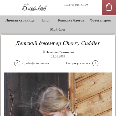
+7(495) 108-32-79
Личная страница
Блог
Копилка блогов
Фотогалерея
Мой блог
Детский джемпер Cherry Cuddler
Наталья Санникова
21.01.2018
Предыдущая запись
Следующая запись
сы