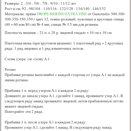
Размеры: 2 - 3/4 - 5/6 - 7/8 - 9/10 - 11/12 лет
Рост в см: 92 - 98/104 - 110/116 - 122/128 - 134/140 - 146/152
Материалы: пряжа
DROPS MERINO EXTRA FINE
от Garnstudio 300-300-
300-350-350-350 г цвет 32, темно-розовый; чулочные и круговые спицы
(40 + 60 или 80 см) № 4 мм; спицы № 3.5 мм для резинки.
Плотность вязания – 21 п. х 28 р. лицевой гладью = 10 см х 10 см.
Платочная вязка (при круговом вязании): 1 платочный ряд = 2 круговых
ряда: 1 ряд лицевых и 1 ряд изнаночных петель.
Схема узора: см. схему A.1.
Реглан:
Прибавки реглана выполняйте с каждой стороны от узора A.1 на каждой
линии реглана.
Прибавка 1 п. перед узором А.1 в каждом 2-м ряду:
Довяжите до начала узора A.1, сделайте 1 накид, провяжите узор А.1. В
следующем ряду накид провяжите лицевой, затем прибавленную петлю
вяжите лицевой гладью.
Повторяйте эти 2 ряда.
Прибавка 1 п. после узора А.1 в каждом 2-м ряду:
Провяжите узор А.1, сделайте 1 накид. В следующем ряду накид