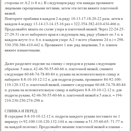
стороны от A.2 (= 8 п.). В следующем ряду эти накиды провяжите
лицевыми скрещенными петлями, затем эти петли вяжите платочной
вязкой.
Повторите прибавки в каждом 2-м ряду 10-13-17-18-20-22 раза, затем в
каждом 4-м ряду 13-14-13-14-15-16 раз = 322-354-382-410-434-466 п.
Продолжайте вязать по схеме узора и платочной вязкой. Через 22-24-25-
27-29-31 см от наборного края в следующем лиц. ряду убавьте по 3 п. в
каждом жгуте (т.е. 6 п. в каждом узоре A.2 = всего убавлено 24 п.) = 298-
330-358-386-410-442 п. Провяжите 1 изн. ряд лицевыми, 5 п. планок
вяжите изнаночными.
Далее разделите изделие на спинку с передом и рукава следующим
образом: 5 изн.п, 42-46-50-55-60-66 п. платочной вязкой, снимите
следующие 60-68-74-78-80-84 п. рукава на вспомогательную спицу и
наберите 8-8-10-10-12-12 п. для подреза рукава, провяжите 84-92-100-
110-120-132 п. платочной вязкой, снимите следующие 60-68-74-78-80-84
п. рукава на вспомогательную спицу и наберите 8-8-10-10-12-12 п. для
подреза рукава, 42-46-50-55-60-66 п. платочной вязкой и 5 изн.п. = 194-
210-230-250-274-298 п.
СПИНКА И ПЕРЕД:
В середине 8-8-10-10-12-12 п. подреза каждого рукава поставьте по 1
маркеру (= 92-100-110-120-132-144 п. на спинке и 51-55-60-65- 71-77 п.
на каждой полочке). Продолжайте вязание платочной вязкой и планки –