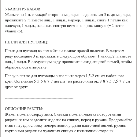
УБАВКИ РУКАВОВ:
Убавьте по 1 п. с каждой стороны маркера: не довязывая 3 п. до маркера,
провяжите 2 п. вместе лиц., 1 лиц.п., маркер, 1 лиц.п., снять 1 петлю как
лицевую, 1 лиц.п., накиньте снятую петлю на провязанную (= 2 петли
убавлено).
ПЕТЛИ ДЛЯ ПУГОВИЦ:
Петли для пуговиц выполняйте на планке правой полочки. В лицевом
ряду последние 3 п. провяжите следующим образом: 1 накид, 2 п. вместе
лиц., 1 лиц.п. В следующем ряду провяжите накид лицевой петлей, чтобы
образовалось отверстие.
Первую петлю для пуговицы выполните через 1,5-2 см. от наборного
края. Остальные 5-5-6-6-7-7 петель - на расстоянии ок. 8-8-7,5-7,5-7-7 см
друг от друга.
--------------------------------------------------------
ОПИСАНИЕ РАБОТЫ:
Жакет вяжется сверху вниз. Сначала вяжется кокетка поворотными
рядами, затем разделите изделие на спинку, перед и рукава. Продолжайте
вязать перед и спинку поворотными рядами платочной вязкой, рукава -
круговыми рядами на чулочных спицах с изнаночной стороны.