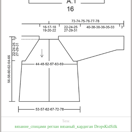
Теги:
вязание_спицами
реглан
вязаный_кардиган
DropsKidSilk