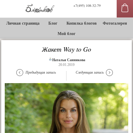
+7(495) 108-32-79
Личная страница
Блог
Копилка блогов
Фотогалерея
Мой блог
Жакет Way to Go
Наталья Санникова
20.01.2019
Предыдущая запись
Следующая запись
сы