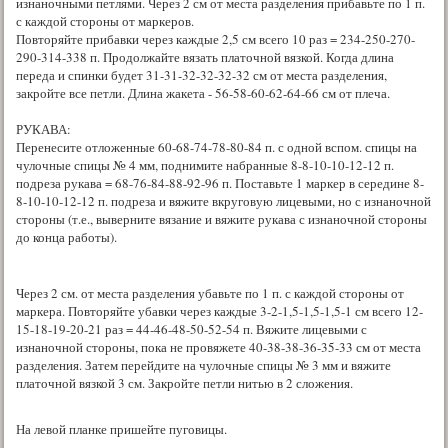
изнаночными петлями. Через 2 см от места разделения прибавьте по 1 п.
с каждой стороны от маркеров.
Повторяйте прибавки через каждые 2,5 см всего 10 раз = 234-250-270-
290-314-338 п. Продолжайте вязать платочной вязкой. Когда длина
переда и спинки будет 31-31-32-32-32-32 см от места разделения,
закройте все петли. Длина жакета - 56-58-60-62-64-66 см от плеча.
РУКАВА:
Перенесите отложенные 60-68-74-78-80-84 п. с одной вспом. спицы на
чулочные спицы № 4 мм, поднимите набранные 8-8-10-10-12-12 п.
подреза рукава = 68-76-84-88-92-96 п. Поставьте 1 маркер в середине 8-
8-10-10-12-12 п. подреза и вяжите вкруговую лицевыми, но с изнаночной
стороны (т.е., выверните вязание и вяжите рукава с изнаночной стороны
до конца работы).
Через 2 см. от места разделения убавьте по 1 п. с каждой стороны от
маркера. Повторяйте убавки через каждые 3-2-1,5-1,5-1,5-1 см всего 12-
15-18-19-20-21 раз = 44-46-48-50-52-54 п. Вяжите лицевыми с
изнаночной стороны, пока не провяжете 40-38-38-36-35-33 см от места
разделения. Затем перейдите на чулочные спицы № 3 мм и вяжите
платочной вязкой 3 см. Закройте петли нитью в 2 сложения.
На левой планке пришейте пуговицы.