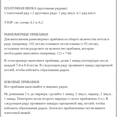
ПЛАТОЧНАЯ ВЯЗКА (круговыми рядами):
1 платочный ряд = 2 круговых ряда: 1 ряд лиц.п. и 1 ряд изн.п.
УЗОР: см. схемы A.1 и A.2.
РАВНОМЕРНЫЕ ПРИБАВКИ:
Для выполнения равномерных прибавок из общего количества петель в
ряду (например, 102 петли) отнимите петли планки (= 92 петли),
остальные петли разделите на количество прибавок, которые
необходимо выполнить (например, 12) = 7.66.
В этом примере выполните прибавки, делая 1 накид поочерёдно после
каждой 7-й и 8-й петли. В следующем ряду провяжите накид скрещенной
петлёй, чтобы избежать образования дырок.
БОКОВЫЕ ПРИБАВКИ:
Все прибавки выполняйте в лицевых рядах.
Не довязывая 2 п. до маркера, сделайте 1 накид, 2 лиц.п., маркер, 2 лиц.п.,
1 накид. Повторите возле второго маркера (= всего прибавлено 4 п.). В
следующем ряду провяжите накиды скрещенной лиц. петлей, чтобы
избежать образования дырок. Затем все прибавленные петли вяжите
платочной вязкой.