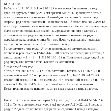
КОКЕТКА:
Наберите 102-106-110-116-120-128 п. (включая 5 п. планки с каждого
края) на круговые спицы № 3 мм пряжей Kid-Silk. Провяжите 5 изн. п.
планки, затем вяжите платочной вязкой до последних 5 петель ряда
(первый ряд платочной вязки – лицевые петли), 5 изн.п. планки. Далее во
всех рядах вяжите петли планки изнаночными (чтобы ее платочные ряды
были противоположными платочным рядам основного полотна), а
остальные петли ряда - лицевыми. Провяжите 2 платочных ряда и
перейдите на круговые спицы № 4 мм. Начните выполнять петли для
пуговиц на правой планке (см. описание выше).
Затем вяжите с лиц. ряда : 5 изн.п. планки, далее вяжите лицевыми,
прибавляя равномерно 12-8-8-14-10-10 петель до последних 5 петель, 5
изн.п. планки = 114- 114-118-130-130-138 п. Провяжите следующий изн.
ряд лицевыми, петли планки вяжите изнаночными.
Следующий лиц. ряд:
5 изн. п. планки, 8-8-9-12-12-14 п. платочной вязкой, A.1 (= 16 п.), 4 п.
платочной вязкой, 16 п. провяжите по схеме A.1, 16-16-18 -24-24-28 п.
платочной вязкой, 16 п. – по схеме A.1, 4 п. платочной вязкой, 16 п. – по
схеме A.1, 8-8-9-12-12-14 п. платочной вязкой и 5 изн. п. планки.
Петли планки вяжите изнаночными во всех рядах до конца работы.
После 1 вертикального раппорта A.1 у вас будет 138-138-142-154-154-
162 п. Теперь вяжите петли узора А.1 по схеме A.2 (= 22 п.). В первом
ряду A.2 сделайте прибавки для реглана: сделайте 1 накид с каждой