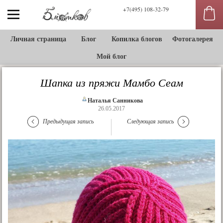
+7(495) 108-32-79
Sidebar
toggle
Личная страница
Блог
Копилка блогов
Фотогалерея
Мой блог
Шапка из пряжи Мамбо Сеам
Наталья Санникова
26.05.2017
Предыдущая запись
Следующая запись
сы