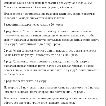
макушки. Общая длина шапки составит в этом случае около 20 см.
Убавки выполняются в 4 местах, формируя 4 клина.
Для перехода к формированию макушки закончить вязание рядом, в
котором с накидом снимаются лицевые петли.
Разместить маркеры через каждые 20 петель.
1 ряд убавок: *1 лиц провязать с накидом, далее провязать вместе
изнаночную петлю, накид и следующую лицевую петлю так, чтобы
сверху оказалась лицевая петля; остальные петли до конца клина вязать
по узору*, повторить от * до * еще 3 раза.
2 ряд: *снять 2 лицевые петли с одним накидом, все остальные петли
клина вязать по узору*, повторить от * до * еще 3 раза.
3 ряд: *2 лицевых петли провязать с накидом так, чтобы сверху
оказалась первая лицевая петля, далее была вторая лицевая, а накид
остался снизу, остальные петли клина вязать по узору*, повторить от *
до * еще 3 раза.
4 ряд: все петли вязать по узору.
Повторять с 1 по 4 ряды, пока в каждом клине не останется по 6 петель
(вместе с накидами после очередного повторения 3-го ряда).
Все петли провязать по рисунку, не делая накидов и не снимая петель,
убрать все маркеры, кроме отмечающего начало ряда.