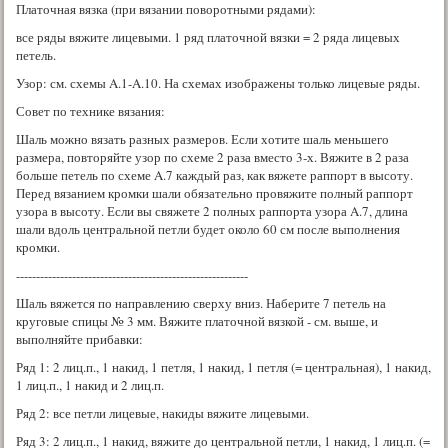
Платочная вязка (при вязании поворотными рядами):
все ряды вяжите лицевыми. 1 ряд платочной вязки = 2 ряда лицевых
петель.
Узор: см. схемы A.1-A.10. На схемах изображены только лицевые ряды.
Совет по технике вязания:
Шаль можно вязать разных размеров. Если хотите шаль меньшего
размера, повторяйте узор по схеме 2 раза вместо 3-х. Вяжите в 2 раза
больше петель по схеме A.7 каждый раз, как вяжете раппорт в высоту.
Перед вязанием кромки шали обязательно провяжите полный раппорт
узора в высоту. Если вы свяжете 2 полных раппорта узора A.7, длина
шали вдоль центральной петли будет около 60 см после выполнения
кромки.
----------------------------------------------------------
Шаль вяжется по направлению сверху вниз. Наберите 7 петель на
круговые спицы № 3 мм. Вяжите платочной вязкой - см. выше, и
выполняйте прибавки:
Ряд 1: 2 лиц.п., 1 накид, 1 петля, 1 накид, 1 петля (= центральная), 1 накид,
1 лиц.п., 1 накид и 2 лиц.п.
Ряд 2: все петли лицевые, накиды вяжите лицевыми.
Ряд 3: 2 лиц.п., 1 накид, вяжите до центральной петли, 1 накид, 1 лиц.п. (=