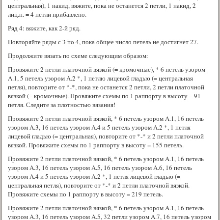
центральная), 1 накид, вяжите, пока не останется 2 петли, 1 накид, 2
лиц.п. = 4 петли прибавлено.
Ряд 4: вяжите, как 2-й ряд.
Повторяйте ряды с 3 по 4, пока общее число петель не достигнет 27.
Продолжите вязать по схеме следующим образом:
Провяжите 2 петли платочной вязкой (= кромочные), * 6 петель узором
A.1, 5 петель узором A.2 *, 1 петлю лицевой гладью (= центральная
петля), повторите от *-*, пока не останется 2 петли, 2 петли платочной
вязкой (= кромочные). Провяжите схемы по 1 раппорту в высоту = 91
петля. Следите за плотностью вязания!
Провяжите 2 петли платочной вязкой, * 6 петель узором A.1, 16 петель
узором A.3, 16 петель узором A.4 и 5 петель узором A.2 *, 1 петля
лицевой гладью (= центральная), повторите от *-* и 2 петли платочной
вязкой. Провяжите схемы по 1 раппорту в высоту = 155 петель.
Провяжите 2 петли платочной вязкой, * 6 петель узором A.1, 16 петель
узором A.3, 16 петель узором A.5, 16 петель узором A.6, 16 петель
узором A.4 и 5 петель узором A.2 *, 1 петля лицевой гладью (=
центральная петля), повторите от *-* и 2 петли платочной вязкой.
Провяжите схемы по 1 раппорту в высоту = 219 петель.
Провяжите 2 петли платочной вязкой, * 6 петель узором A.1, 16 петель
узором A.3, 16 петель узором A.5, 32 петли узором A.7, 16 петель узором