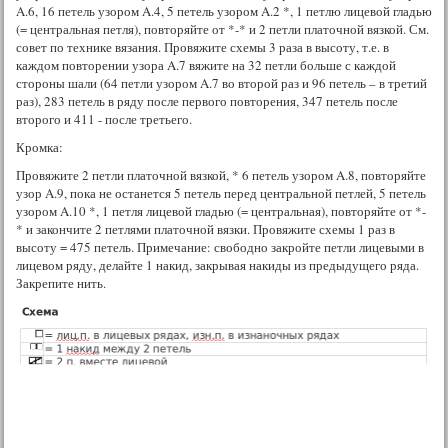
A.6, 16 петель узором A.4, 5 петель узором A.2 *, 1 петлю лицевой гладью
(= центральная петля), повторяйте от *-* и 2 петли платочной вязкой. См.
совет по технике вязания. Провяжите схемы 3 раза в высоту, т.е. в
каждом повторении узора A.7 вяжите на 32 петли больше с каждой
стороны шали (64 петли узором A.7 во второй раз и 96 петель – в третий
раз), 283 петель в ряду после первого повторения, 347 петель после
второго и 411 - после третьего.
Кромка:
Провяжите 2 петли платочной вязкой, * 6 петель узором A.8, повторяйте
узор A.9, пока не останется 5 петель перед центральной петлей, 5 петель
узором A.10 *, 1 петля лицевой гладью (= центральная), повторяйте от *-
* и закончите 2 петлями платочной вязки. Провяжите схемы 1 раз в
высоту = 475 петель. Примечание: свободно закройте петли лицевыми в
лицевом ряду, делайте 1 накид, закрывая накиды из предыдущего ряда.
Закрепите нить.