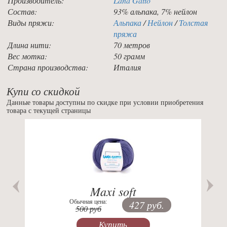
Производитель:
Lana Gatto
Состав:
93% альпака, 7% нейлон
Виды пряжи:
Альпака
/
Нейлон
/
Толстая
пряжа
Длина нити:
70 метров
Вес мотка:
50 грамм
Страна производства:
Италия
Купи со скидкой
Данные товары доступны по скидке при условии приобретения
товара с текущей страницы
Previous
Nex
Maxi soft
Обычная цена:
427 руб.
500 руб
Купить