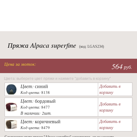
Пряжа Alpaca superfine
(код: LGAS234)
Цена за моток:
564
руб.
Цвета: выберите цвет пряжи и нажмите "добавить в корзину"
Цвет:
синий
Добавить в
корзину
Код цвета:
8138
Цвет:
бордовый
Добавить в
Код цвета:
8477
корзину
В наличии: 2шт.
Цвет:
коричневый
Добавить в
корзину
Код цвета:
8479
Следующие цвета пряжи "Alpaca superfine" закончились, но вы можете