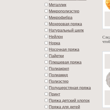
Металлик
Микрополиэстер
Микрофибра
Мохеровая пряжа
Натуральный шелк
Нейлон
След
чтоб
Норка
Носочная пряжа
Пайетки
Плюшевая пряжа
Полиакрил
Полиамид
Полиэстер
Полушерстяная пряжа
Принт
Пряжа детский хлопок
Пряжа для детей