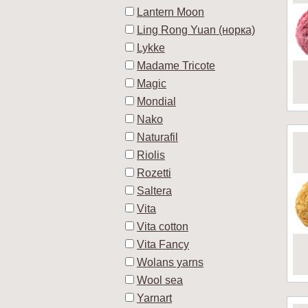
Lantern Moon
Ling Rong Yuan (норка)
Lykke
Madame Tricote
Magic
Mondial
Nako
Naturafil
Riolis
Rozetti
Saltera
Vita
Vita cotton
Vita Fancy
Wolans yarns
Wool sea
Yarnart