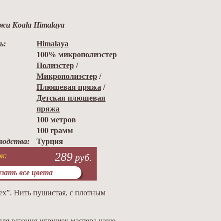
жи Koala Himalaya
ь:
Himalaya
100% микрополиэстер
Полиэстер
/
Микрополиэстер
/
Плюшевая пряжа
/
Детская плюшевая
пряжа
100 метров
100 грамм
водства:
Турция
289
к:
руб.
зать все цвета
ех”. Нить пушистая, с плотным
для вязания игрушек мастера чаще