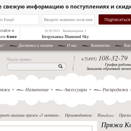
е свежую информацию о поступлениях и скид
итайте в
16.09.2021
Комментариев: 1
блоге
шем
Безрукавка Diamond Sky
аз?
Доставка и оплата
O нас
Контакты
Как
108-32-79
+7(495)
Поиск пряжи
График работ
Заказать обратный звоно
ряжи
Назначение
Аксессуары
Распродажа
рнет-магазин пряжи «5 мотков»
Производители
Himalaya
Пряжа
Пряжа Ko