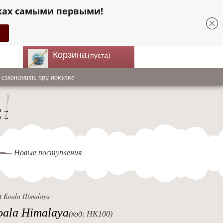
ках самыми первыми!
Корзина
(пуста)
 сэкономить при покупке
ы →
к →
Новые поступления
 Koala Himalaya
ala Himalaya
(код: HK100)