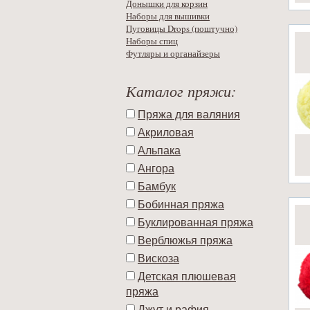
Донышки для корзин
Наборы для вышивки
Пуговицы Drops (поштучно)
Наборы спиц
Футляры и органайзеры
Каталог пряжи:
Пряжа для валяния
Акриловая
Альпака
Ангора
Бамбук
Бобинная пряжа
Буклированная пряжа
Верблюжья пряжа
Вискоза
Детская плюшевая
пряжа
Джут и рафия