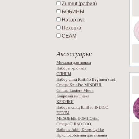
Zumrut (рафия)
БОБИНЫ
Назар рус
Пехорка
СЕАМ
Аксессуары:
Моталки для пряжи
Наборы крючков
СПИЦЫ
Набор спиц KnitPro Beginner's set
Спицы Knit Pro MINDFUL
Спицы Lantern Moon
Ковровая вышивка
КРЮЧКИ
Наборы спиц KnitPro INDIGO
DENIM
МЕХОВЫЕ ПОМПОНЫ
Спицы CHIAO GOO
Наборы Addi, Drops, Lykke
Приспособления для вязания