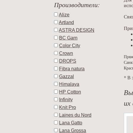
Производители:
испо
Alize
Связ
Artland
Прим
ASTRA DESIGN
BC Garn
Color City
Crown
Пряж
DROPS
Санк
Крас
Fibra natura
Gazzal
* В 
Himalaya
Вы
HP Cotton
Infinity
их 
Knit Pro
Laines du Nord
Lana Gatto
Lana Grossa