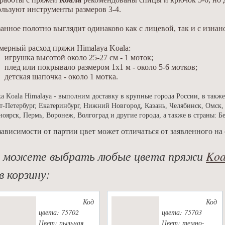
льзуют инструменты размеров 3-4.
анное полотно выглядит одинаково как с лицевой, так и с изна
ерный расход пряжи Himalaya Koala:
игрушка высотой около 25-27 см - 1 моток;
плед или покрывало размером 1х1 м - около 5-6 мотков;
детская шапочка - около 1 мотка.
а Koala Himalaya - выполним доставку в крупные города России, в такж
т-Петербург, Екатеринбург, Нижний Новгород, Казань, Челябинск, Омск,
ноярск, Пермь, Воронеж, Волгоград и другие города, а также в страны: Б
зависимости от партии цвет может отличаться от заявленного на 
 можете выбрать любые цвета пряжи
Koa
в корзину:
Код
Код
цвета: 75702
цвета: 75703
Цвет: пыльная
Цвет: темно-