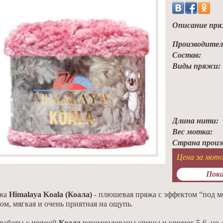
Описание пря
Производител
Состав:
Виды пряжи:
Длина нити:
Вес мотка:
Страна произ
Цена за мото
Пока
жа
Himalaya Koala (Коала)
- плюшевая пряжа с эффектом “под м
ом, мягкая и очень приятная на ощупь.
 работы с пряжей
Коала
рекомендованы спицы и крючок 5-6, но 