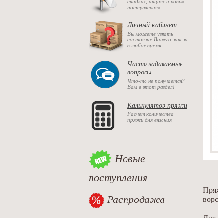
скидках, акциях и новых
поступлениях.
Личный кабинет
Вы можете узнать
состояние Вашего заказа
в любое время
Часто задаваемые
вопросы
Что-то не получается?
Вам в этот раздел!
Калькулятор пряжи
Расчет количества
пряжи для вязания
Новые
поступления
Пря
Распродажа
ворс
Для