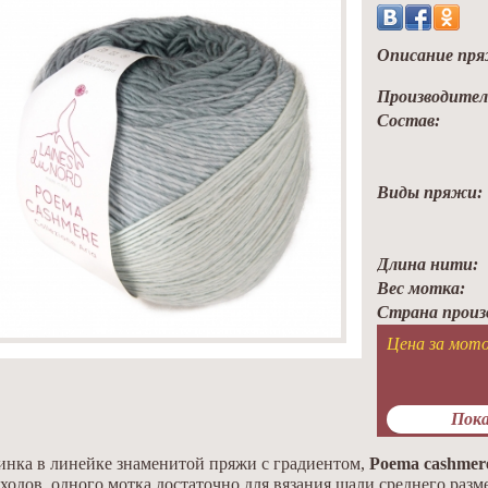
Описание пря
Производител
Состав:
Виды пряжи:
Длина нити:
Вес мотка:
Страна произ
Цена за мото
Пока
нка в линейке знаменитой пряжи с градиентом,
Poema cashmer
ходов, одного мотка достаточно для вязания шали среднего раз