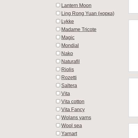
Lantern Moon
Ling Rong Yuan (норка)
Lykke
Madame Tricote
Magic
Mondial
Nako
Naturafil
Riolis
Rozetti
Saltera
Vita
Vita cotton
Vita Fancy
Wolans yarns
Wool sea
Yarnart