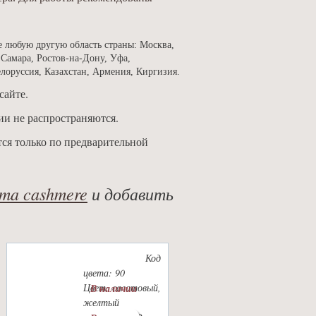
е любую другую область страны: Москва,
 Самара, Ростов-на-Дону, Уфа,
елоруссия, Казахстан, Армения, Киргизия.
сайте.
ии не распространяются.
тся только по предварительной
ma cashmere
и добавить
Код
цвета: 90
Цвет: салатовый,
В наличии
желтый