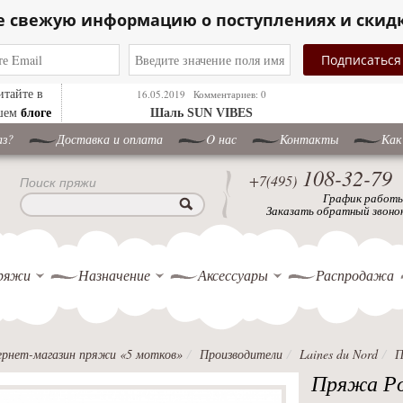
е свежую информацию о поступлениях и скид
итайте в
16.05.2019
Комментариев: 0
блоге
шем
Шаль SUN VIBES
аз?
Доставка и оплата
O нас
Контакты
Как
108-32-79
+7(495)
Поиск пряжи
График работ
Заказать обратный звоно
ряжи
Назначение
Аксессуары
Распродажа
рнет-магазин пряжи «5 мотков»
Производители
Laines du Nord
П
Пряжа Po