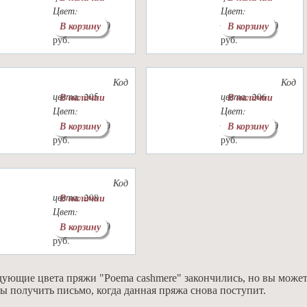
Цвет:
Цвет:
1600
1700
1600
1700
В корзину
В корзину
руб.
руб.
руб.
руб.
Код
Код
цвета: 205
цвета: 206
В наличии
В наличии
Цвет:
Цвет:
1600
1700
1600
1700
В корзину
В корзину
руб.
руб.
руб.
руб.
Код
цвета: 208
В наличии
Цвет:
1600
1700
В корзину
руб.
руб.
ующие цвета пряжи "Poema cashmere" закончились, но вы может
ы получить письмо, когда данная пряжа снова поступит.