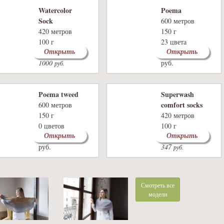
Watercolor
Poema
Sock
600 метров
420 метров
150 г
100 г
23 цвета
Открыть
Открыть
0 цветов
1470
1100
руб.
1000
руб.
руб.
Poema tweed
Superwash
comfort socks
600 метров
150 г
420 метров
0 цветов
100 г
Открыть
Открыть
1400
1106
29 цветов
руб.
руб.
347
руб.
Смотреть все
модели