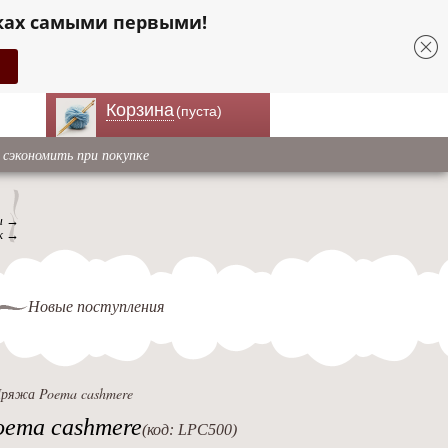
ках самыми первыми!
Корзина
(пуста)
 сэкономить при покупке
ы →
к →
Новые поступления
ряжа Poema cashmere
ema cashmere
(код: LPC500)