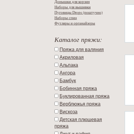
Донышки для корзин
Наборы для вышивки
Пуговицы Drops (поштучно)
Наборы спиц
Футляры и органайзеры
Каталог пряжи:
Пряжа для валяния
Акриловая
Альпака
Ангора
Бамбук
Бобинная пряжа
Буклированная пряжа
Верблюжья пряжа
Вискоза
Детская плюшевая
пряжа
Джут и рафия