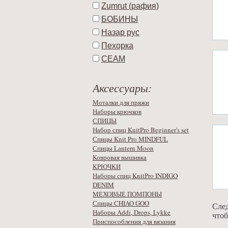
Zumrut (рафия)
БОБИНЫ
Назар рус
Пехорка
СЕАМ
Аксессуары:
Моталки для пряжи
Наборы крючков
СПИЦЫ
Набор спиц KnitPro Beginner's set
Спицы Knit Pro MINDFUL
Спицы Lantern Moon
Ковровая вышивка
КРЮЧКИ
Наборы спиц KnitPro INDIGO
DENIM
МЕХОВЫЕ ПОМПОНЫ
Спицы CHIAO GOO
След
Наборы Addi, Drops, Lykke
чтоб
Приспособления для вязания