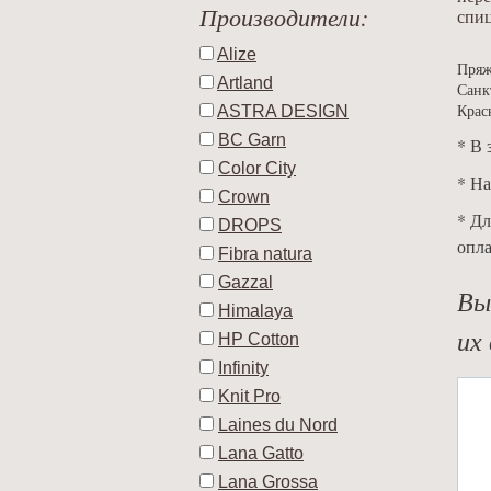
Производители:
спи
Alize
Пряж
Artland
Санк
ASTRA DESIGN
Крас
BC Garn
* В 
Color City
* На
Crown
* Дл
DROPS
опла
Fibra natura
Gazzal
Вы
Himalaya
их 
HP Cotton
Infinity
Knit Pro
Laines du Nord
Lana Gatto
Lana Grossa