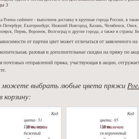
цы 3
а Poema cashmere - выполним доставку в крупные города России, в такж
т-Петербург, Екатеринбург, Нижний Новгород, Казань, Челябинск, Омск,
ноярск, Пермь, Воронеж, Волгоград и другие города, а также в страны: Б
зависимости от партии цвет может отличаться от заявленного на 
копительная, разовая и дополнительные скидки на пряжу по акц
я почтовых отправлений пряжа, участвующая в акции, отгружае
те.
 можете выбрать любые цвета пряжи
Poe
в корзину:
Код
Код
цвета: 51
цвета: 85
Цвет: серо-
Цвет:
В наличии
В наличии
бежевый
св.коричневый