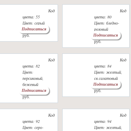
Код
Код
цвета: 55
цвета: 80
Цвет: серый
Цвет: бледно-
Подписаться
1600
1700
розовый
руб.
Подписаться
руб.
1600
1700
руб.
руб.
Код
Код
цвета: 82
цвета: 84
Цвет:
Цвет: желтый,
персиковый,
св.салатовый
Подписаться
бежевый
1600
1700
руб.
Подписаться
1600
1700
руб.
руб.
руб.
Код
Код
цвета: 92
цвета: 94
Цвет: серо-
Цвет: желтый,