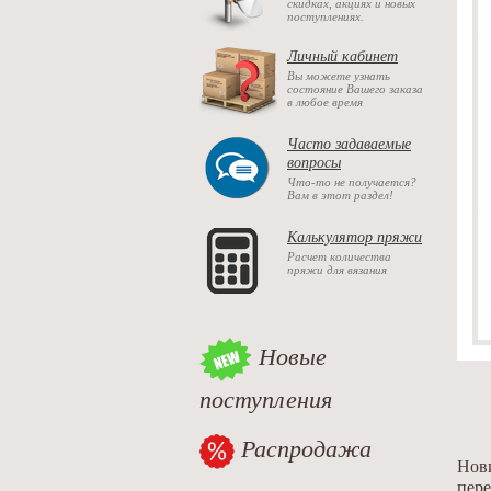
скидках, акциях и новых
поступлениях.
Личный кабинет
Вы можете узнать
состояние Вашего заказа
в любое время
Часто задаваемые
вопросы
Что-то не получается?
Вам в этот раздел!
Калькулятор пряжи
Расчет количества
пряжи для вязания
Новые
поступления
Распродажа
Нови
пере