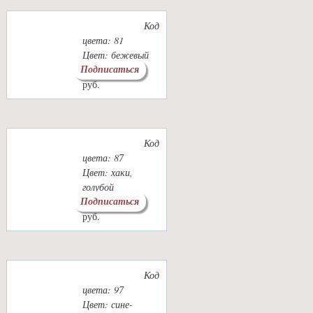
Код
цвета: 81
Цвет: бежевый
Подписаться
1600
1700
руб.
руб.
Код
цвета: 87
Цвет: хаки,
голубой
Подписаться
1600
1700
руб.
руб.
Код
цвета: 97
Цвет: сине-