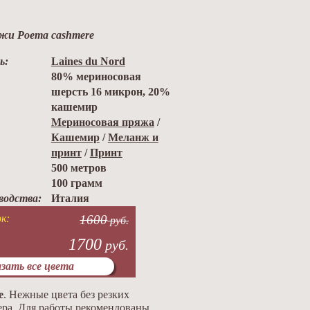
жи Poema cashmere
ь:
Laines du Nord
80% мериносовая
шерсть 16 микрон, 20%
кашемир
Мериносовая пряжа
/
Кашемир
/
Меланж и
принт
/
Принт
500 метров
100 грамм
водства:
Италия
к:
1600
руб.
1700
руб.
зать все цвета
e
. Нежные цвета без резких
мера. Для работы рекомендованы