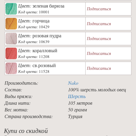
Цвет:
зеленая бирюза
Подписаться
Код цвета:
10001
Цвет:
горчица
Подписаться
Код цвета:
10429
Цвет:
розовая пудра
Подписаться
Код цвета:
10639
Цвет:
коралловый
Подписаться
Код цвета:
11208
Цвет:
св.розовый
Подписаться
Код цвета:
11528
Производитель:
Nako
Состав:
100% шерсть молодых овец
Виды пряжи:
Шерсть
Длина нити:
105 метров
Вес мотка:
50 грамм
Страна производства:
Турция
Купи со скидкой