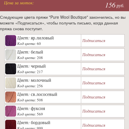
Цена за моток:
156
руб.
Следующие цвета пряжи "Pure Wool Boutique" закончились, но вы
можете «Подписаться», чтобы получить письмо, когда данная
пряжа снова поступит.
Цвет:
яр.лиловый
Подписаться
Код цвета:
60
Цвет:
белый
Подписаться
Код цвета:
208
Цвет:
черный
Подписаться
Код цвета:
217
Цвет:
молочный
Подписаться
Код цвета:
256
Цвет:
св.лососевый
Подписаться
Код цвета:
508
Цвет:
фуксия
Подписаться
Код цвета:
569
Цвет:
бордовый
Подписаться
Код цвета:
999