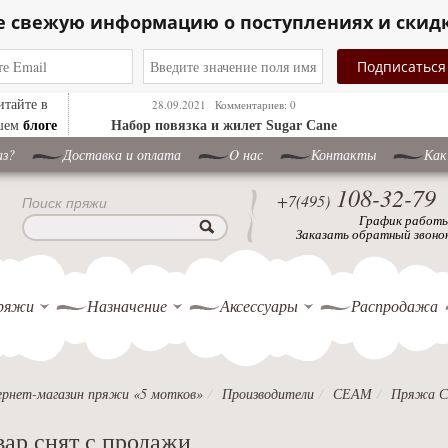
е свежую информацию о поступлениях и скид
итайте в
28.09.2021
Комментариев: 0
блоге
шем
Набор повязка и жилет Sugar Cane
аз?
Доставка и оплата
O нас
Контакты
Как
108-32-79
+7(495)
Поиск пряжи
График работ
Заказать обратный звоно
ряжи
Назначение
Аксессуары
Распродажа
рнет-магазин пряжи «5 мотков»
Производители
СЕАМ
Пряжа С
вар снят с продажи