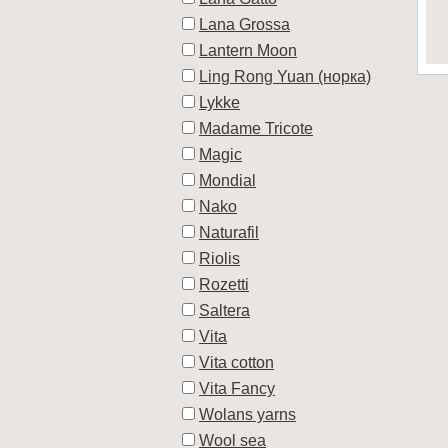
Lana Grossa
Lantern Moon
Ling Rong Yuan (норка)
Lykke
Madame Tricote
Magic
Mondial
Nako
Naturafil
Riolis
Rozetti
Saltera
Vita
Vita cotton
Vita Fancy
Wolans yarns
Wool sea