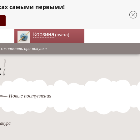
ках самыми первыми!
Корзина
(пуста)
 сэкономить при покупке
ы →
к →
Новые поступления
акура