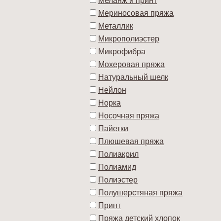
Меланж и принт
Мериносовая пряжа
Металлик
Микрополиэстер
Микрофибра
Мохеровая пряжа
Натуральный шелк
Нейлон
Норка
Носочная пряжа
Пайетки
Плюшевая пряжа
Полиакрил
Полиамид
Полиэстер
Полушерстяная пряжа
Принт
Пряжа детский хлопок