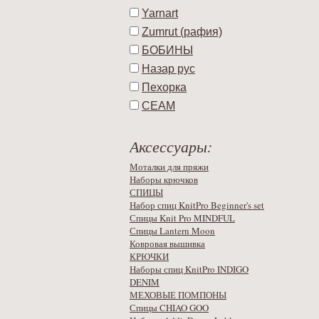
Yarnart
Zumrut (рафия)
БОБИНЫ
Назар рус
Пехорка
СЕАМ
Аксессуары:
Моталки для пряжи
Наборы крючков
СПИЦЫ
Набор спиц KnitPro Beginner's set
Спицы Knit Pro MINDFUL
Спицы Lantern Moon
Ковровая вышивка
КРЮЧКИ
Наборы спиц KnitPro INDIGO
DENIM
МЕХОВЫЕ ПОМПОНЫ
Спицы CHIAO GOO