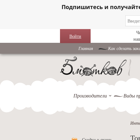
Подпишитесь и получайт
Ч
Войти
на
Главная
Как сделать зак
Производители
Виды п
Инте
То
Скидки и акции