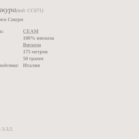
акура
(код: CC671)
жи Сакура
ь:
СЕАМ
100% вискоза
Вискоза
175 метров
50 грамм
водства:
Италия
3-3,5.