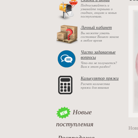
Подписывайтесь и
узнавайте первыми о
скидках, акциях и новых
поступлениях.
Личный кабинет
Вы можете узнать
состояние Вашего заказа
в любое время
Часто задаваемые
вопросы
Что-то не получается?
Вам в этот раздел!
Калькулятор пряжи
Расчет количества
пряжи для вязания
Новые
поступления
Нови
Распродажа