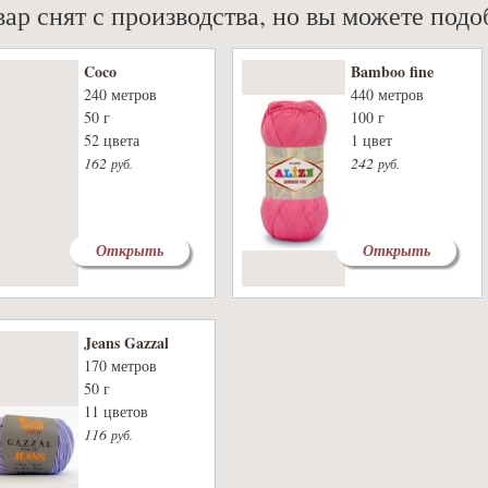
вар снят с производства, но вы можете под
Coco
Bamboo fine
240 метров
440 метров
50 г
100 г
52 цвета
1 цвет
162
242
руб.
руб.
Открыть
Открыть
Jeans Gazzal
170 метров
50 г
11 цветов
116
руб.