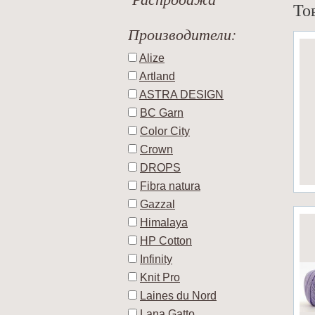
То
Производители:
Alize
Artland
ASTRA DESIGN
BC Garn
Color City
Crown
DROPS
Fibra natura
Gazzal
Himalaya
HP Cotton
Infinity
Knit Pro
Laines du Nord
Lana Gatto