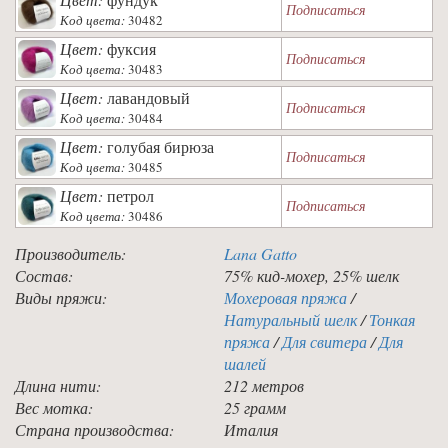
Подписаться
Код цвета:
30482
Цвет:
фуксия
Подписаться
Код цвета:
30483
Цвет:
лавандовый
Подписаться
Код цвета:
30484
Цвет:
голубая бирюза
Подписаться
Код цвета:
30485
Цвет:
петрол
Подписаться
Код цвета:
30486
Производитель:
Lana Gatto
Состав:
75% кид-мохер, 25% шелк
Виды пряжи:
Мохеровая пряжа
/
Натуральный шелк
/
Тонкая
пряжа
/
Для свитера
/
Для
шалей
Длина нити:
212 метров
Вес мотка:
25 грамм
Страна производства:
Италия