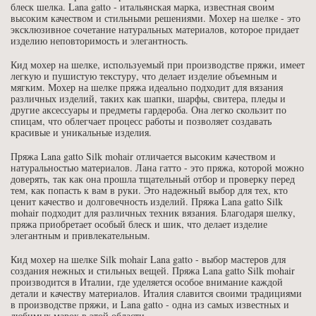
блеск шелка. Lana gatto - итальянская марка, известная своим
высоким качеством и стильными решениями. Мохер на шелке - это
эксклюзивное сочетание натуральных материалов, которое придает
изделию неповторимость и элегантность.
Кид мохер на шелке, используемый при производстве пряжи, имеет
легкую и пушистую текстуру, что делает изделие объемным и
мягким. Мохер на шелке пряжа идеально подходит для вязания
различных изделий, таких как шапки, шарфы, свитера, пледы и
другие аксессуары и предметы гардероба. Она легко скользит по
спицам, что облегчает процесс работы и позволяет создавать
красивые и уникальные изделия.
Пряжа Lana gatto Silk mohair отличается высоким качеством и
натуральностью материалов. Лана гатто - это пряжа, которой можно
доверять, так как она прошла тщательный отбор и проверку перед
тем, как попасть к вам в руки. Это надежный выбор для тех, кто
ценит качество и долговечность изделий. Пряжа Lana gatto Silk
mohair подходит для различных техник вязания. Благодаря шелку,
пряжа приобретает особый блеск и шик, что делает изделие
элегантным и привлекательным.
Кид мохер на шелке Silk mohair Lana gatto - выбор мастеров для
создания нежных и стильных вещей. Пряжа Lana gatto Silk mohair
производится в Италии, где уделяется особое внимание каждой
детали и качеству материалов. Италия славится своими традициями
в производстве пряжи, и Lana gatto - одна из самых известных и
любимых марок в этой области.