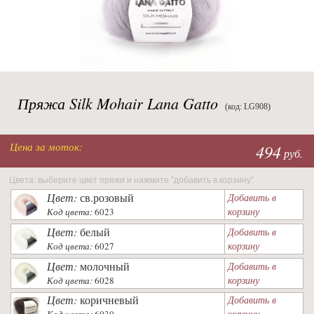
Пряжа Silk Mohair Lana Gatto
(код: LG908)
Цена за моток:
494
руб.
Цвета: выберите цвет пряжи и нажмите "добавить в корзину"
Цвет:
св.розовый
Добавить в
корзину
Код цвета:
6023
Цвет:
белый
Добавить в
корзину
Код цвета:
6027
Цвет:
молочный
Добавить в
корзину
Код цвета:
6028
Цвет:
коричневый
Добавить в
корзину
Код цвета:
6030