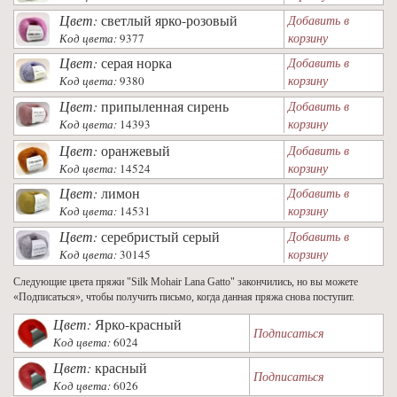
Цвет:
светлый ярко-розовый
Добавить в
корзину
Код цвета:
9377
Цвет:
серая норка
Добавить в
корзину
Код цвета:
9380
Цвет:
припыленная сирень
Добавить в
корзину
Код цвета:
14393
Цвет:
оранжевый
Добавить в
корзину
Код цвета:
14524
Цвет:
лимон
Добавить в
корзину
Код цвета:
14531
Цвет:
серебристый серый
Добавить в
корзину
Код цвета:
30145
Следующие цвета пряжи "Silk Mohair Lana Gatto" закончились, но вы можете
«Подписаться», чтобы получить письмо, когда данная пряжа снова поступит.
Цвет:
Ярко-красный
Подписаться
Код цвета:
6024
Цвет:
красный
Подписаться
Код цвета:
6026