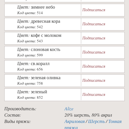
Цвет:
зимнее небо
Подписаться
Код цвета:
514
Цвет:
древесная кора
Подписаться
Код цвета:
542
Цвет:
кофе с молоком
Подписаться
Код цвета:
543
Цвет:
слоновая кость
Подписаться
Код цвета:
599
Цвет:
св.коралл
Подписаться
Код цвета:
656
Цвет:
зеленая оливка
Подписаться
Код цвета:
758
Цвет:
зеленый
Подписаться
Код цвета:
852
Производитель:
Alize
Состав:
20% шерсть, 80% акрил
Виды пряжи:
Акриловая
/
Шерсть
/
Тонкая
пряжа