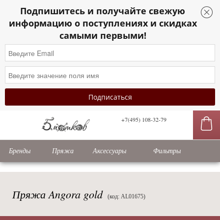
Подпишитесь и получайте свежую
информацию о поступлениях и скидках
самыми первыми!
+7(495) 108-32-79
сы
Бренды
Пряжа
Аксессуары
Фильтры
Пряжа Angora gold
(код: AL01675)