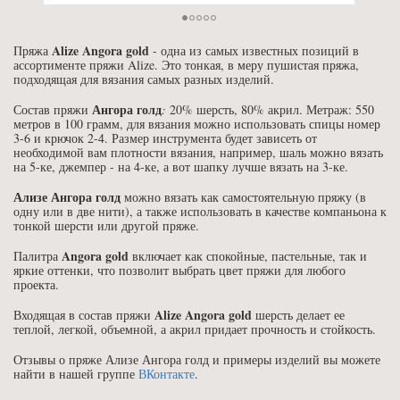
Alize Angora gold
Пряжа
- одна из самых известных позиций в
ассортименте пряжи Alize. Это тонкая, в меру пушистая пряжа,
подходящая для вязания самых разных изделий.
Ангора голд
Состав пряжи
:
20% шерсть, 80% акрил. Метраж: 550
метров в 100 грамм, для вязания можно использовать спицы номер
3-6 и крючок 2-4. Размер инструмента будет зависеть от
необходимой вам плотности вязания, например, шаль можно вязать
на 5-ке, джемпер - на 4-ке, а вот шапку лучше вязать на 3-ке.
Ализе Ангора голд
можно вязать как самостоятельную пряжу (в
одну или в две нити), а также использовать в качестве компаньона к
тонкой шерсти или другой пряже.
Angora gold
Палитра
включает как спокойные, пастельные, так и
яркие оттенки, что позволит выбрать цвет пряжи для любого
проекта.
Alize Angora gold
Входящая в состав пряжи
шерсть делает ее
теплой, легкой, объемной, а акрил придает прочность и стойкость.
Отзывы о пряже Ализе Ангора голд и примеры изделий вы можете
найти в нашей группе
ВКонтакте
.