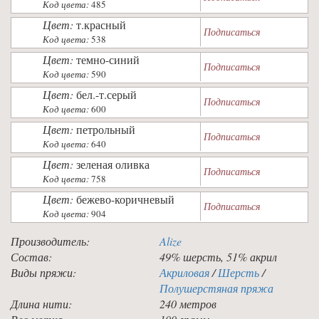
Код цвета:
485
Цвет:
т.красный
Подписаться
Код цвета:
538
Цвет:
темно-синий
Подписаться
Код цвета:
590
Цвет:
бел.-т.серый
Подписаться
Код цвета:
600
Цвет:
петрольный
Подписаться
Код цвета:
640
Цвет:
зеленая оливка
Подписаться
Код цвета:
758
Цвет:
бежево-коричневый
Подписаться
Код цвета:
904
Производитель:
Alize
Состав:
49% шерсть, 51% акрил
Виды пряжи:
Акриловая
/
Шерсть
/
Полушерстяная пряжа
Длина нити:
240 метров