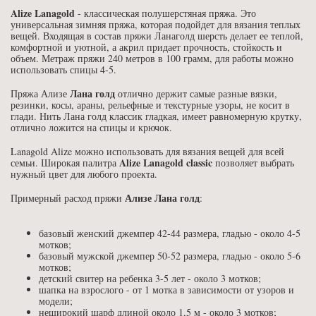
Alize Lanagold
- классическая полушерстяная пряжа. Это
универсальная зимняя пряжа, которая подойдет для вязания теплых
вещей. Входящая в состав пряжи Ланаголд шерсть делает ее теплой,
комфортной и уютной, а акрил придает прочность, стойкость и
объем. Метраж пряжи 240 метров в 100 грамм, для работы можно
использовать спицы 4-5.
Лана голд
Пряжа Ализе
отлично держит самые разные вязки,
резинки, косы, араны, рельефные и текстурные узоры, не косит в
глади. Нить Лана голд классик гладкая, имеет равномерную крутку,
отлично ложится на спицы и крючок.
Lanagold Alize можно использовать для вязания вещей для всей
Alize Lanagold classic
семьи. Широкая палитра
позволяет выбрать
нужный цвет для любого проекта.
Ализе Лана голд
Примерный расход пряжи
:
базовый женский джемпер 42-44 размера, гладью - около 4-5
мотков;
базовый мужской джемпер 50-52 размера, гладью - около 5-6
мотков;
детский свитер на ребенка 3-5 лет - около 3 мотков;
шапка на взрослого - от 1 мотка в зависимости от узоров и
модели;
неширокий шарф длиной около 1,5 м - около 3 мотков;