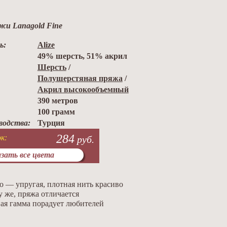
жи Lanagold Fine
ь:
Alize
49% шерсть, 51% акрил
Шерсть
/
Полушерстяная пряжа
/
Акрил высокообъемный
390 метров
100 грамм
водства:
Турция
284
к:
руб.
зать все цвета
о — упругая, плотная нить красиво
у же, пряжа отличается
вая гамма порадует любителей