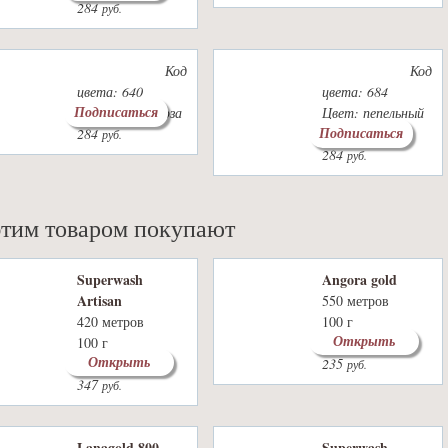
284
руб.
Код
Код
цвета: 640
цвета: 684
Подписаться
Цвет: зел.бирюза
Цвет: пепельный
Подписаться
284
меланж
руб.
284
руб.
этим товаром покупают
Superwash
Angora gold
Artisan
550 метров
420 метров
100 г
Открыть
100 г
36 цветов
Открыть
27 цветов
235
руб.
347
руб.
Lanagold 800
Superwash