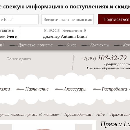
е свежую информацию о поступлениях и скид
итайте в
04.10.2018
Комментариев: 0
блоге
шем
Джемпер Autumn Blush
аз?
Доставка и оплата
O нас
Контакты
Как
108-32-79
+7(495)
Поиск пряжи
График работ
Заказать обратный звоно
ряжи
Назначение
Аксессуары
Распродажа
рнет-магазин пряжи «5 мотков»
Производители
Alize
Пряжа Lan
Пряжа La