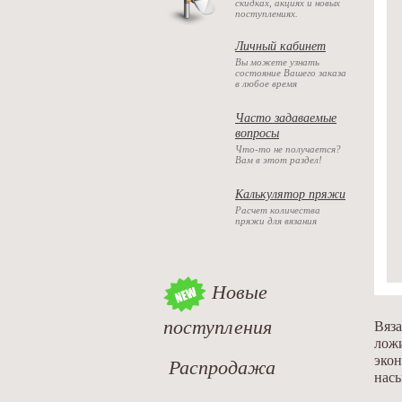
скидках, акциях и новых
поступлениях.
Личный кабинет
Вы можете узнать
состояние Вашего заказа
в любое время
Часто задаваемые
вопросы
Что-то не получается?
Вам в этот раздел!
Калькулятор пряжи
Расчет количества
пряжи для вязания
Новые
поступления
Вяза
ложи
экон
Распродажа
насы