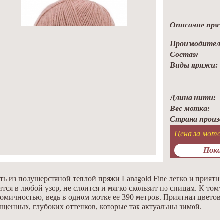
Описание пря
Производител
Состав:
Виды пряжи:
Длина нити:
Вес мотка:
Страна произ
Цена за мото
Пока
ть из полушерстяной теплой пряжи Lanagold Fine легко и приятн
тся в любой узор, не слоится и мягко скользит по спицам. К том
омичностью, ведь в одном мотке ее 390 метров. Приятная цвето
щенных, глубоких оттенков, которые так актуальны зимой.