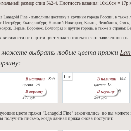
мальный размер спиц №2-4. Плотность вязания: 10х10см = 17р.
а Lanagold Fine - выполним доставку в крупные города России, в также 
т-Петербург, Екатеринбург, Нижний Новгород, Казань, Челябинск, Омск,
ноярск, Пермь, Воронеж, Волгоград и другие города, а также в страны: Б
зависимости от партии цвет может отличаться от заявленного на 
 можете выбрать любые цвета пряжи
Lan
орзину:
1шт.
Код
Код
В наличии
В наличии
цвета: 28
цвета: 56
Цвет: роза
Цвет: красный
В корзину
В корзину
284
284
руб.
руб.
ующие цвета пряжи "Lanagold Fine" закончились, но вы можете 
ы получить письмо, когда данная пряжа снова поступит.