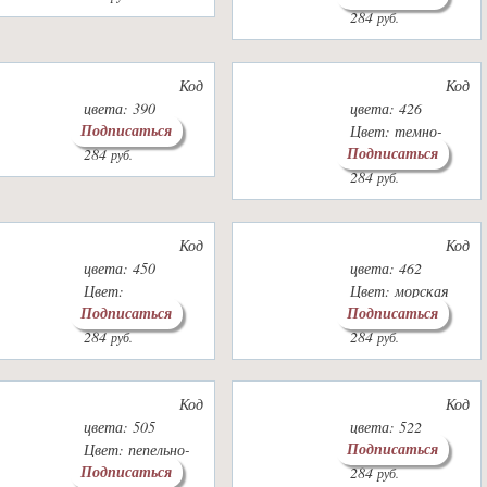
284
руб.
Код
Код
цвета: 390
цвета: 426
Подписаться
Цвет: винный
Цвет: темно-
Подписаться
284
зеленый
руб.
284
руб.
Код
Код
цвета: 450
цвета: 462
Цвет:
Цвет: морская
Подписаться
Подписаться
жемчужный
зелень
284
284
руб.
руб.
Код
Код
цвета: 505
цвета: 522
Подписаться
Цвет: пепельно-
Цвет: мята
Подписаться
сиреневый
284
руб.