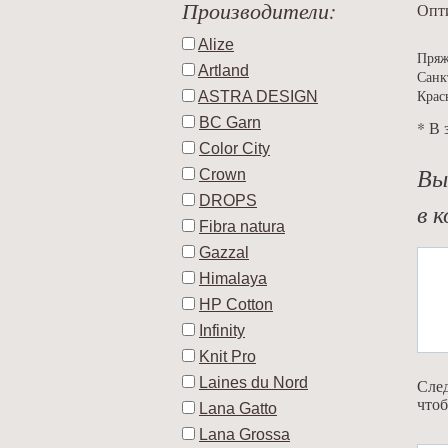
Производители:
Опти
Alize
Пряж
Artland
Санк
ASTRA DESIGN
Крас
BC Garn
* В 
Color City
Вы
Crown
DROPS
в к
Fibra natura
Gazzal
Himalaya
HP Cotton
Infinity
Knit Pro
Laines du Nord
След
чтоб
Lana Gatto
Lana Grossa