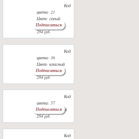
Код
цвета: 21
Цвет: серый
Подписаться
мышиный
284
руб.
Код
цвета: 36
Цвет: красный
Подписаться
терракот
284
руб.
Код
цвета: 57
Подписаться
Цвет: бордовый
284
руб.
Код