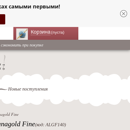
ках самыми первыми!
Корзина
(пуста)
 сэкономить при покупке
ы →
к →
Новые поступления
agold Fine
nagold Fine
(код: ALGF140)