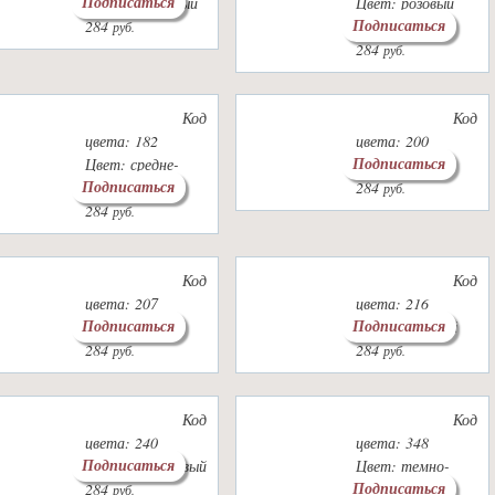
Подписаться
Цвет: сиреневый
Цвет: розовый
Подписаться
284
беж
руб.
284
руб.
Код
Код
цвета: 182
цвета: 200
Подписаться
Цвет: средне-
Цвет: серый
Подписаться
серый
284
руб.
284
руб.
Код
Код
цвета: 207
цвета: 216
Подписаться
Подписаться
Цвет: какао
Цвет: желтый
284
284
руб.
руб.
Код
Код
цвета: 240
цвета: 348
Подписаться
Цвет: коричневый
Цвет: темно-
Подписаться
284
серый
руб.