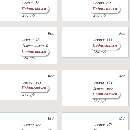
цвета: 58
цвета: 60
Подписаться
Подписаться
Цвет: т.синий
Цвет: черный
284
284
руб.
руб.
Код
Код
цвета: 98
цвета: 111
Подписаться
Цвет: розовый
Цвет: фуксия
Подписаться
кварц
284
руб.
284
руб.
Код
Код
цвета: 141
цвета: 152
Подписаться
Цвет: василек
Цвет: серо-
Подписаться
284
беж.меланж
руб.
284
руб.
Код
Код
цвета: 166
цвета: 173