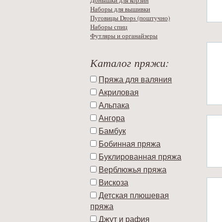
Донышки для корзин
Наборы для вышивки
Пуговицы Drops (поштучно)
Наборы спиц
Футляры и органайзеры
Каталог пряжи:
Пряжа для валяния
Акриловая
Альпака
Ангора
Бамбук
Бобинная пряжа
Буклированная пряжа
Верблюжья пряжа
Вискоза
Детская плюшевая
пряжа
Джут и рафия