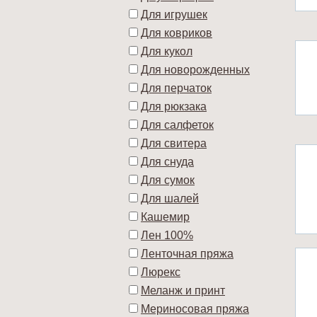
Для игрушек
Для ковриков
Для кукол
Для новорожденных
Для перчаток
Для рюкзака
Для салфеток
Для свитера
Для снуда
Для сумок
Для шалей
Кашемир
Лен 100%
Ленточная пряжа
Люрекс
Меланж и принт
Мериносовая пряжа