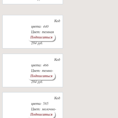
Код
цвета: 440
Цвет: темная
Подписаться
сухая роза
284
руб.
Код
цвета: 466
Цвет: темно-
Подписаться
бежевый
284
руб.
Код
цвета: 585
Цвет: молочно-
Подписаться
бежевый