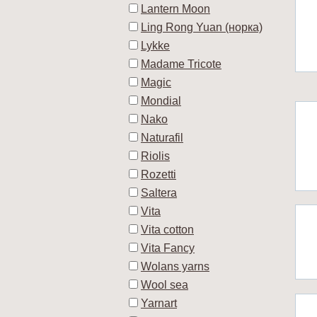
Lantern Moon
Ling Rong Yuan (норка)
Lykke
Madame Tricote
Magic
Mondial
Nako
Naturafil
Riolis
Rozetti
Saltera
Vita
Vita cotton
Vita Fancy
Wolans yarns
Wool sea
Yarnart