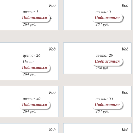
Код
Код
цвета: 1
цвета: 5
Подписаться
Подписаться
Цвет: кремовый
Цвет: бежевый
284
284
руб.
руб.
Код
Код
цвета: 26
цвета: 29
Подписаться
Цвет:
Цвет: хаки
Подписаться
т.коричневый
284
руб.
284
руб.
Код
Код
цвета: 40
цвета: 55
Подписаться
Подписаться
Цвет: голубой
Цвет: белый
284
284
руб.
руб.
Код
Код