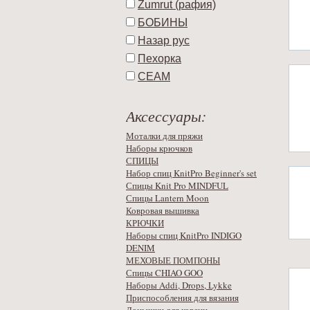
Zumrut (рафия)
БОБИНЫ
Назар рус
Пехорка
СЕАМ
Аксессуары:
Моталки для пряжи
Наборы крючков
СПИЦЫ
Набор спиц KnitPro Beginner's set
Спицы Knit Pro MINDFUL
Спицы Lantern Moon
Ковровая вышивка
КРЮЧКИ
Наборы спиц KnitPro INDIGO
DENIM
МЕХОВЫЕ ПОМПОНЫ
Спицы CHIAO GOO
Наборы Addi, Drops, Lykke
Приспособления для вязания